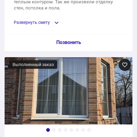
теплым контуром. Так же произвели отделку
стен, потолка и пола.
Развернуть смету
Пункт сметы / Ед. изм. / Цена
Позвонить
Пластиковые панорамные теплые окна для балкона
Выполненный заказ
1 шт.
138400 ₽
Отделка полы, стены, потолки
1 шт.
38099 ₽
176499 ₽
Общая стоимость: