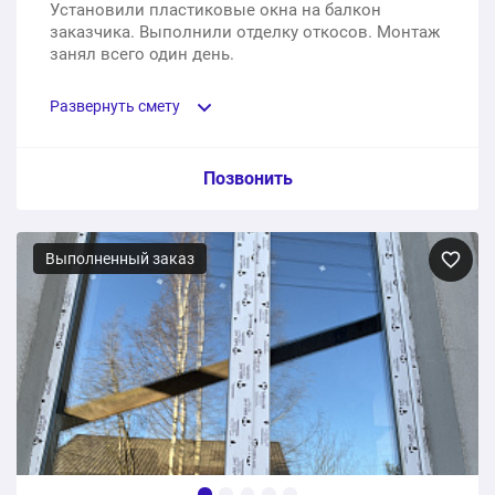
Установили пластиковые окна на балкон
заказчика. Выполнили отделку откосов. Монтаж
занял всего один день.
Развернуть смету
Пункт сметы / Ед. изм. / Цена
Позвонить
Пластиковые окна на балкон, установка
подоконника, отделка откосов
Выполненный заказ
1 шт.
104300 ₽
104300 ₽
Общая стоимость: