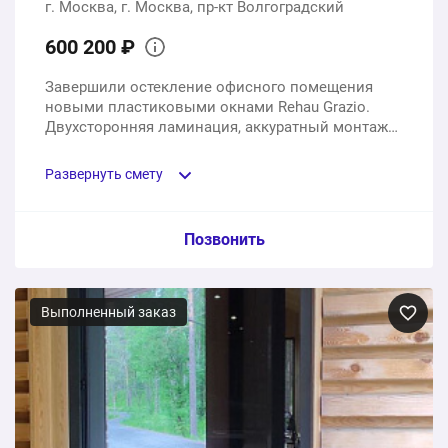
г. Москва, г. Москва, пр-кт Волгоградский
231400 ₽
Общая стоимость:
600 200 ₽
Завершили остекление офисного помещения
новыми пластиковыми окнами Rehau Grazio.
Двухсторонняя ламинация, аккуратный монтаж
по ГОСТ, гарантия 7 лет.
Развернуть смету
Пункт сметы / Ед. изм. / Цена
Позвонить
Оконные конструкции на базе профиля Rehau Grazio,
двухкамерный энергосберегающий стеклопакет с
Выполненный заказ
функцией тонировки и отражения
6 шт.
537000 ₽
Установка под ключ, доставка, вывоз строительного
мусора