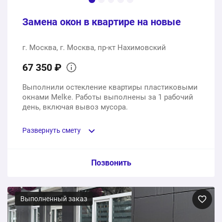
Замена окон в квартире на новые
г. Москва, г. Москва, пр-кт Нахимовский
67 350 ₽
Выполнили остекление квартиры пластиковыми
окнами Melke. Работы выполнены за 1 рабочий
день, включая вывоз мусора.
Развернуть смету
Пункт сметы / Ед. изм. / Цена
Позвонить
Пластиковые окна Melke, двухкамерный стеклопакет
40мм, фурнитура Roto
Выполненный заказ
4 шт.
53150 ₽