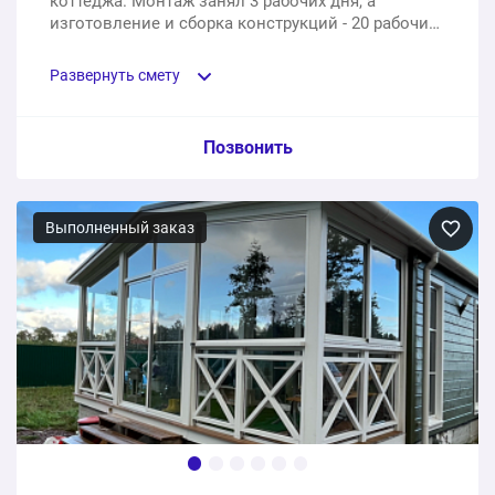
коттеджа. Монтаж занял 3 рабочих дня, а
изготовление и сборка конструкций - 20 рабочих
дней.
Развернуть смету
Пункт сметы / Ед. изм. / Цена
Позвонить
Деревянные окна из дуба
Выполненный заказ
17 шт.
1275000 ₽
Монтаж
1 шт.
0 ₽
1275000 ₽
Общая стоимость: