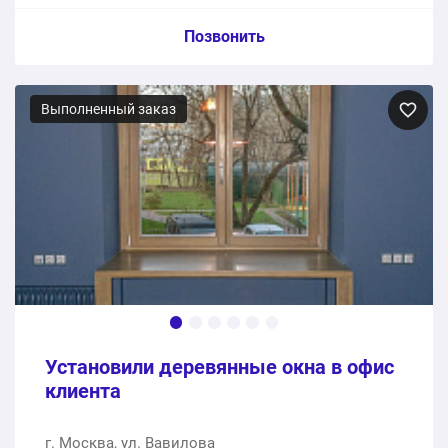
Пункт сметы / Ед. изм. / Цена
Позвонить
Деревянные окна из сосны
Выполненный заказ
4 шт.
258900 ₽
Монтаж
1 шт.
0 ₽
258900 ₽
Общая стоимость:
Установили деревянные окна в офис
клиента
г. Москва, ул. Вавилова