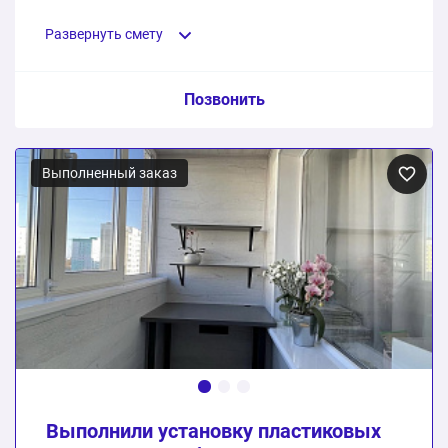
практики.
Развернуть смету
Пункт сметы / Ед. изм. / Цена
Позвонить
Ламинированные ПВХ окна с установкой под ключ
Выполненный заказ
10 шт.
957310 ₽
957310 ₽
Общая стоимость:
Выполнили установку пластиковых