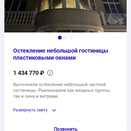
Услуги доставки и установки под ключ
1 услуга
42000 ₽
388000 ₽
Общая стоимость:
Остекление небольшой гостиницы
пластиковыми окнами
1 434 770 ₽
Выполнили остекление небольшой частной
гостиницы. Реализовали как входные группы,
так и окна и витражи.
Развернуть смету
Пункт сметы / Ед. изм. / Цена
Позвонить