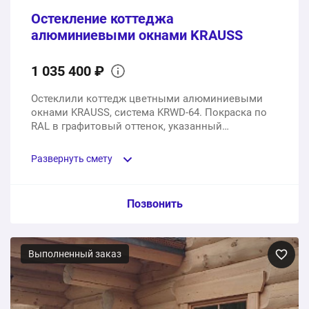
Остекление коттеджа
1 шт.
177000 ₽
алюминиевыми окнами KRAUSS
360500 ₽
Общая стоимость:
1 035 400 ₽
Остеклили коттедж цветными алюминиевыми
окнами KRAUSS, система KRWD-64. Покраска по
RAL в графитовый оттенок, указанный
дизайнером заказчика.
Развернуть смету
Пункт сметы / Ед. изм. / Цена
Позвонить
Оконные конструкции на базе алюминиевого
профиля KRAUSS, двухкамерный стеклопакет 52 мм
Выполненный заказ
11 шт.
853400 ₽