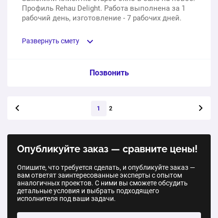
Профиль Rehau Delight. Работа выполнена за 1
рабочий день, изготовление - 7 рабочих дней.
Развернуть смету
Пункт сметы / Ед. изм. / Цена
Позвонить
Изготовление ПВХ окна из профиля Rehau Delight, с
Следующая стра
открывающейся форточкой и левой поворотно-
1
2
откидной створкой, размер 1550 мм х 1470 мм
1 шт.
17200 ₽
Опубликуйте заказ — сравните цены!
Услуги демонтажа, доставки, монтажа и вывоза
Опишите, что требуется сделать, и опубликуйте заказ —
мусора
вам ответят заинтересованные эксперты с опытом
аналогичных проектов. С ними вы сможете обсудить
детальные условия и выбрать подходящего
1 шт.
16200 ₽
исполнителя под ваши задачи.