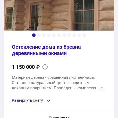
Входная дверь на базе профиля KRWD-71,
двухкамерный стеклопакет 52 мм
1 шт.
142000 ₽
Доставка, монтаж и вывоз строительного мусора
1 услуга
40000 ₽
Остекление дома из бревна
деревянными окнами
1035400 ₽
Общая стоимость:
1 150 000 ₽
Материал дерева - сращенная лиственница.
Оставлен натуральный цвет с защитным
лаковым покрытием. Проведены комплексные
работы под ключ.
Развернуть смету
Пункт сметы / Ед. изм. / Цена
Позвонить