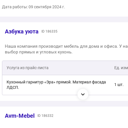
Дата работы: 09 сентября 2024 г.
Азбука уюта
ID 186335
Наша компания производит мебель для дома и офиса. У н
выбор прямых и угловых кухонь.
Услуга из прайс-листа
Ед. изм
Кухонный гарнитур «Эра» прямой. Материал фасада
1 шт.
ЛДСП.
Кухонный гарнитур «Эра» 1,5. Материал фасада ЛДСП.
1 шт.
Avm-Mebel
ID 186332