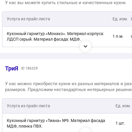
У нас вы можете купить стильные и качественные кухни.
Услуга из прайс-листа
Ед. изм.
Кухонный гарнитур «Монако». Материал корпуса:
1 п.м.
ЛДСП серый. Материал фасада: МДФ.
Кухонный гарнитур «Империя». Материал корпуса:
1 п.м.
ЛДСП серый. Материал фасада: МДФ.
ТриЯ
ID 186329
Кухонный гарнитур «Капля». Фасады сделаны из
1 п.м.
МДФ и покрыты плёнкой глянцевой разновидности.
У нас можно приобрести кухни из разных материалов и ра
размеров. Предложим нестандартные интерьерные решени
Кухонный гарнитур «Скала». Материал корпуса:
1 п.м.
ЛДСП. Материал фасада: МДФ.
Услуга из прайс-листа
Ед. изм.
Кухонный гарнитур «Тито». Материал корпуса:
1 п.м.
ЛДСП. Материал фасада: МДФ.
Кухонный гарнитур «Тиана» №9. Материал фасада
1 шт.
МДФ, пленка ПВХ.