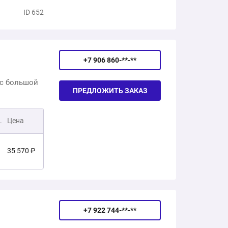
ID 652
+7 906 860-**-**
ас большой
ПРЕДЛОЖИТЬ ЗАКАЗ
.
Цена
35 570 ₽
20 630 ₽
+7 922 744-**-**