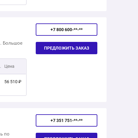
15 660 ₽
+7 800 600-**-**
16 620 ₽
. Большое
ПРЕДЛОЖИТЬ ЗАКАЗ
19 460 ₽
.
Цена
11 500 ₽
56 510 ₽
9 650 ₽
57 590 ₽
24 230 ₽
57 940 ₽
+7 351 751-**-**
ь по