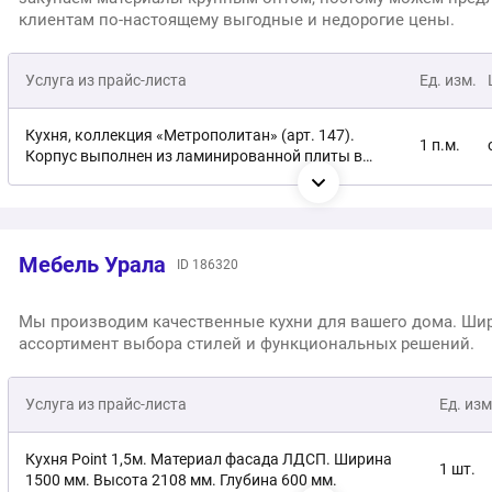
1 шт.
(цвет:венге).
клиентам по-настоящему выгодные и недорогие цены.
Кухонный гарнитур «Марино». Цоколь: МДФ 19 мм,
1 шт.
Услуга из прайс-листа
Ед. изм.
покрытый пластиком акрилайн + уплотнитель.
Кухня, коллекция «Метрополитан» (арт. 147).
Кухонный гарнитур «Панакота». Материал цоколя:
1 п.м.
1 шт.
Корпус выполнен из ламинированной плиты в
МДФ 16 мм в пленке ПВХ: Супермат Панакота.
декорах «Гейнсборо» и «Дуб Винченца».
Кухня, коллекция «Метрополитан» (арт. 149).
Кухонный гарнитур «White gloss». Фасад: МДФ 16 мм в
1 п.м.
1 шт.
Корпусные и фасадные элементы из
пленке ПВХ: белый глянец.
ламинированной плиты в декорах «Ситивуд
Мебель Урала
ID 186320
чёрный», «Маки» (красный) и «Дуб Гладстон».
Кухня, коллекция «Тейт» (арт. 143). Корпус из
Кухонный гарнитур «Прованс». Фасад: МДФ 16 мм в
1 шт.
1 шт.
ламинированной плиты в декоре «Ситивуд чёрный».
пленке ПВХ.
Мы производим качественные кухни для вашего дома. Ши
ассортимент выбора стилей и функциональных решений.
Кухня, коллекция «Тейт» (арт. 145). Корпус из
1 шт.
ламинированной плиты в декоре «Ситивуд чёрный».
Услуга из прайс-листа
Ед. изм
Кухня, коллекция «Метрополитан» (арт.146). Корпус
1 шт.
выполнен из ламинированной плиты в декоре
Кухня Point 1,5м. Материал фасада ЛДСП. Ширина
1 шт.
«Графит».
1500 мм. Высота 2108 мм. Глубина 600 мм.