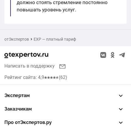
должно стоять стремление постоянно
повышать уровень услуг.
отЭкспертов
EXP — платный тариф
Написать в поддержку
Рейтинг сайта: 4,9
(62)
Экспертам
Зарегистрировать профиль
Восстановить доступ
FREE — бесплатный тариф
EXP — платный тариф
LEAD — оплата за звонки
Заказчикам
Разместить заказ
Опубликовать отзыв об эксперте
Правила публикации отзывов
Правила оценки отзывов
Про отЭкспертов.ру