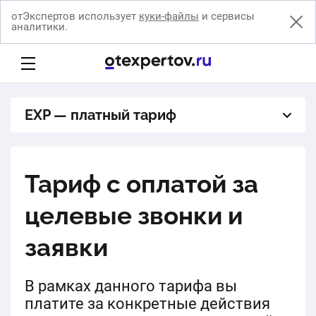
отЭкспертов использует
куки-файлы
и сервисы
аналитики.
EXP — платный тариф
Зарегистрировать профиль
Восстановить доступ
Тариф с оплатой за
FREE — бесплатный тариф
целевые звонки и
EXP — платный тариф
LEAD — оплата за звонки
заявки
В рамках данного тарифа вы
платите за конкретные действия