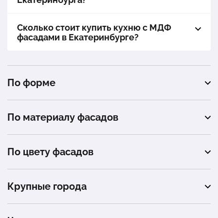
Сколько стоит купить кухню с МДФ
фасадами в Екатеринбурге?
По форме
угловая
По материалу фасадов
п-образная
ЛДСП
прямая
По цвету фасадов
белый
Крупные города
серый
Москва
бежевый