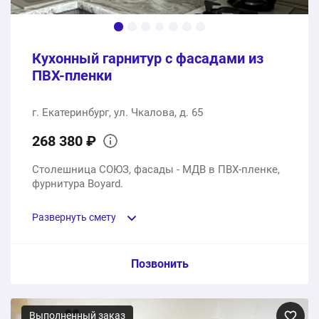
1 услуга
23300 ₽
Кухонный гарнитур с фасадами из
236150 ₽
Общая стоимость:
ПВХ-пленки
г. Екатеринбург, ул. Чкалова, д. 65
268 380 ₽
Столешница СОЮЗ, фасады - МДВ в ПВХ-пленке,
фурнитура Boyard.
Развернуть смету
Пункт сметы / Ед. изм. / Цена
Позвонить
Кухонный гарнитур под размеры заказчика
Выполненный заказ