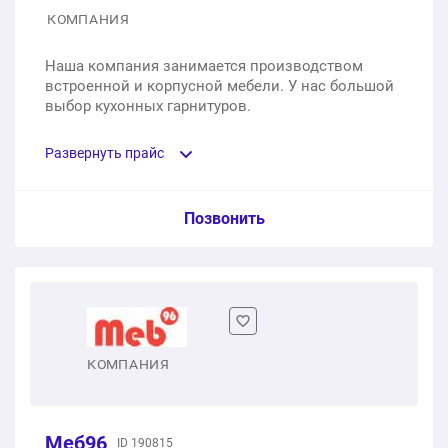
Сборка кухонного гарнитура, доставка
КОМПАНИЯ
1 услуга
57400 ₽
Наша компания занимается производством
встроенной и корпусной мебели. У нас большой
833180 ₽
Общая стоимость:
выбор кухонных гарнитуров.
Развернуть прайс
Услуга из прайс-листа / Ед. изм. / Цена
Позвонить
Кухня «Светомир», 2500 мм. Материал каркаса:
ЛДСП
1 шт.
89 500 ₽
КОМПАНИЯ
Кухня «Анна», 2200 мм. Материал каркаса: ЛДСП
1 шт.
88 500 ₽
Меб96
ID 190815