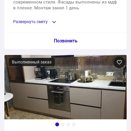
современном стиле. Фасады выполнены из мдф
в пленке. Монтаж занял 1 день.
Развернуть смету
Пункт сметы / Ед. изм. / Цена
Позвонить
П-образный кухонный гарнитур с белыми фасадами
и пристроенным обеденным столом
Выполненный заказ
1 шт.
312000 ₽
312000 ₽
Общая стоимость: