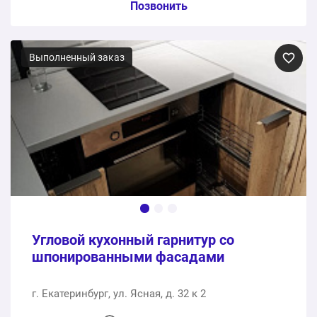
Пункт сметы / Ед. изм. / Цена
Позвонить
Черно-белый прямой кухонный гарнитур
Выполненный заказ
1 шт.
219800 ₽
219800 ₽
Общая стоимость:
Угловой кухонный гарнитур со
шпонированными фасадами
г. Екатеринбург, ул. Ясная, д. 32 к 2