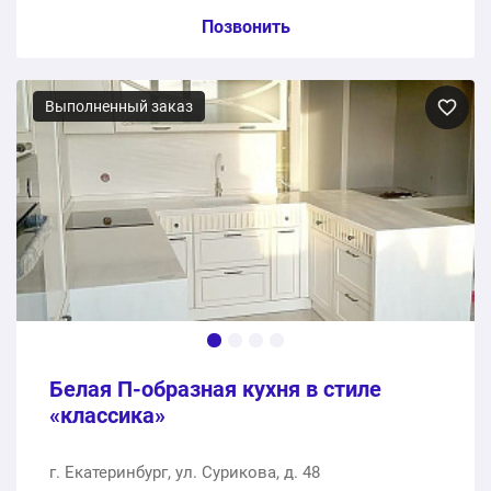
Пункт сметы / Ед. изм. / Цена
Позвонить
Прямая кухня
Выполненный заказ
1 шт.
115600 ₽
115600 ₽
Общая стоимость:
Белая П-образная кухня в стиле
«классика»
г. Екатеринбург, ул. Сурикова, д. 48