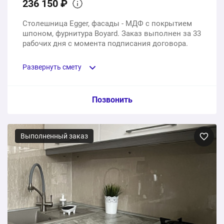
236 150 ₽
Столешница Egger, фасады - МДФ с покрытием
шпоном, фурнитура Boyard. Заказ выполнен за 33
рабочих дня с момента подписания договора.
Развернуть смету
Пункт сметы / Ед. изм. / Цена
Позвонить
Кухонный гарнитур под размеры заказчика
Выполненный заказ
1 шт.
153750 ₽
Столешница Egger
1 шт.
59100 ₽
Сборка кухонного гарнитура, доставка