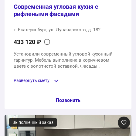
Современная угловая кухня с
рифлеными фасадами
г. Екатеринбург, ул. Луначарского, д. 182
433 120 ₽
Установили современный угловой кухонный
гарнитур. Мебель выполнена в коричневом
цвете с золотистой вставкой. Фасады
изготовлены из мдф в эмали.
Развернуть смету
Пункт сметы / Ед. изм. / Цена
Позвонить
Угловой кухонный гарнитур с фасадами из мдф в
эмали, с доставкой и сборкой
Выполненный заказ
1 шт.
433120 ₽