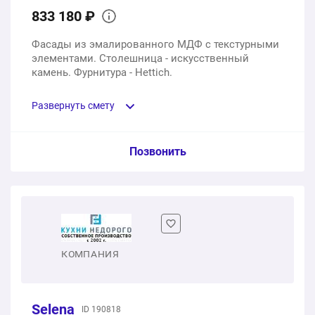
833 180 ₽
Фасады из эмалированного МДФ с текстурными
элементами. Столешница - искусственный
камень. Фурнитура - Hettich.
Развернуть смету
Пункт сметы / Ед. изм. / Цена
Позвонить
Кухонный гарнитур под размеры заказчика
1 шт.
533750 ₽
Столешница из искусственного камня
КОМПАНИЯ
1 шт.
242030 ₽
Selena
ID 190818