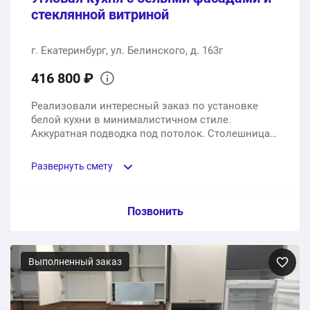
стеклянной витриной
г. Екатеринбург, ул. Белинского, д. 163г
416 800 ₽
Реализовали интересный заказ по установке
белой кухни в минималистичном стиле.
Аккуратная подводка под потолок. Столешница
будет реализована на более позднем этапе,
вместе с техникой. Цена указана за весь объект,
Развернуть смету
включая столешницу и технику.
Пункт сметы / Ед. изм. / Цена
Позвонить
Кухонный гарнитур под размеры заказчика
Выполненный заказ
1 шт.
278930 ₽
Столешница HPL