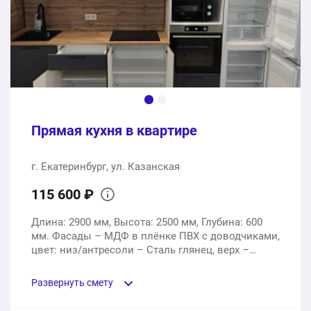
1 шт.
100470 ₽
Сборка кухонного гарнитура, доставка
1 услуга
37400 ₽
Прямая кухня в квартире
416800 ₽
Общая стоимость:
г. Екатеринбург, ул. Казанская
115 600 ₽
Длина: 2900 мм, Высота: 2500 мм, Глубина: 600
мм. Фасады – МДФ в плёнке ПВХ с доводчиками,
цвет: низ/антресоли – Сталь глянец, верх –
Белый глянец. Столешница –Королевский опал,
толщина 38мм.
Развернуть смету