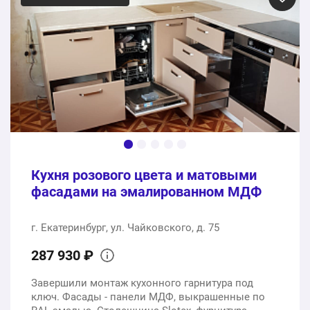
1 шт.
168750 ₽
Столешница СОЮЗ
1 шт.
53030 ₽
Сборка кухонного гарнитура, доставка
1 услуга
46600 ₽
Кухня розового цвета и матовыми
268380 ₽
Общая стоимость:
фасадами на эмалированном МДФ
г. Екатеринбург, ул. Чайковского, д. 75
287 930 ₽
Завершили монтаж кухонного гарнитура под
ключ. Фасады - панели МДФ, выкрашенные по