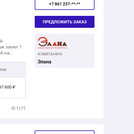
+7 861 257-**-**
ПРЕДЛОЖИТЬ ЗАКАЗ
ый
аж занял 1
й на
КОМПАНИЯ
Элана
ена
87 600 ₽
6 500 ₽
ID 1177
34 100 ₽