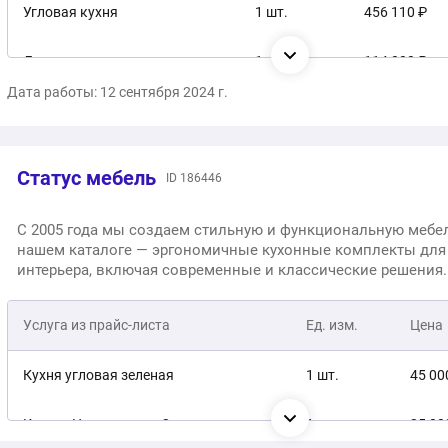
Угловая кухня
1 шт.
456 110 ₽
Доставка кухни
1 услуга
114 000 ₽
Дата работы: 12 сентября 2024 г.
570 110 ₽
Общая стоимость:
Статус мебель
ID 186446
С 2005 года мы создаем стильную и функциональную мебел
нашем каталоге — эргономичные кухонные комплекты для
интерьера, включая современные и классические решения
производится с использованием современных технологий,
обеспечивается доставка и установка.
Услуга из прайс-листа
Ед. изм.
Цена
Кухня угловая зеленая
1 шт.
45 00
Кухня «Неоклассика 2»
1 шт.
35 00