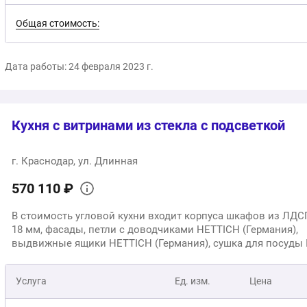
Общая стоимость:
Дата работы: 24 февраля 2023 г.
Кухня с витринами из стекла с подсветкой
г. Краснодар, ул. Длинная
570 110 ₽
В стоимость угловой кухни входит корпуса шкафов из ЛД
18 мм, фасады, петли с доводчиками HETTICH (Германия),
выдвижные ящики HETTICH (Германия), сушка для посуды 
нержавейки (Италия), выдвижной ящик под духовкой, цоко
мойка, смеситель, варочная панель, вытяжка, духовой шкаф
Услуга
Ед. изм.
Цена
встраеваемая кофеварка