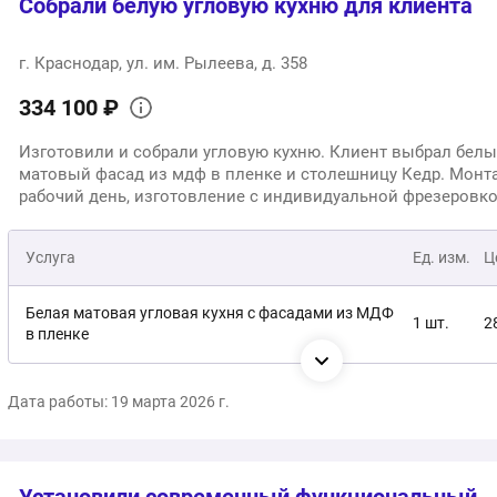
Собрали белую угловую кухню для клиента
г. Краснодар, ул. им. Рылеева, д. 358
334 100 ₽
Изготовили и собрали угловую кухню. Клиент выбрал бел
матовый фасад из мдф в пленке и столешницу Кедр. Монт
рабочий день, изготовление с индивидуальной фрезеровко
производстве - 50 рабочих дней.
Услуга
Ед. изм.
Ц
Белая матовая угловая кухня с фасадами из МДФ
1 шт.
2
в пленке
Сборка и сопутствующие услуги (подъем на этаж,
1 услуга
4
Дата работы: 19 марта 2026 г.
доставка, вывоз мусора и упаковки)
3
Общая стоимость: