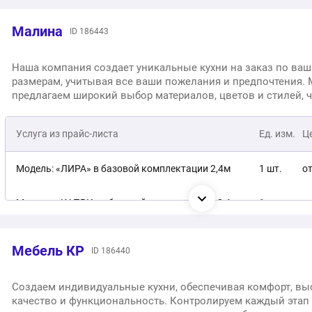
Кухня «Инфинити»
1 шт.
50 00
Малина
ID 186443
Кухня «Триесте»
1 шт.
60 00
Наша компания создает уникальные кухни на заказ по ва
размерам, учитывая все ваши пожелания и предпочтения.
предлагаем широкий выбор материалов, цветов и стилей, 
каждая кухня идеально вписывалась в интерьер вашего до
команда профессионалов обеспечит качественное выпол
Услуга из прайс-листа
Ед. изм.
Ц
работ на каждом этапе — от разработки дизайна до устано
готовой кухни.
Модель: «ЛИРА» в базовой комплектации 2,4м
1 шт.
от
Модель: «КАПРИ» в базовой комплектации 2,4м
1 шт.
от
Модель: «РОНДО» в базовой комплектации 2,4м
1 шт.
от
Мебель КР
ID 186440
Модель: «ПАРМА» в базовой комплектации 2,4м
1 шт.
от
Создаем индивидуальные кухни, обеспечивая комфорт, вы
качество и функциональность. Контролируем каждый этап
Модель: «АРИА» в базовой комплектации 2,4м
1 шт.
от