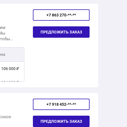
0 ₽
+7 863 270-**-**
0 ₽
шим
ПРЕДЛОЖИТЬ ЗАКАЗ
 Мы
чтобы
ма. Наша
нение
ена
вки
 106 000 ₽
 104 000 ₽
 130 200 ₽
+7 918 452-**-**
 135 450 ₽
сокое
ПРЕДЛОЖИТЬ ЗАКАЗ
 108 000 ₽