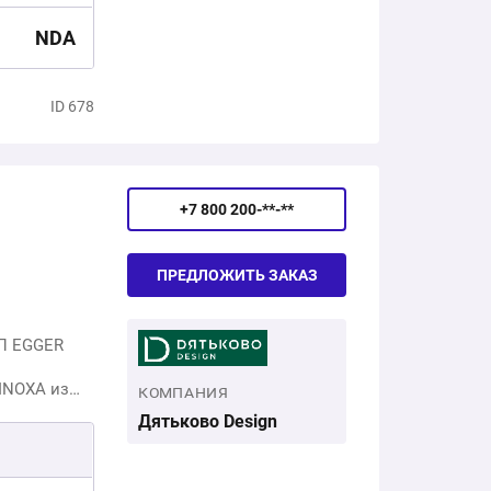
NDA
ID 678
+7 800 200-**-**
ПРЕДЛОЖИТЬ ЗАКАЗ
СП EGGER
INOXA из
КОМПАНИЯ
ль из ПВХ,
Дятьково Design
,