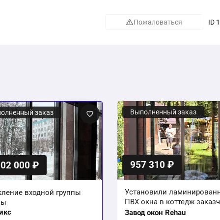
Пожаловаться
ID 
Выполненный заказ
олненный заказ
957 310 ₽
102 000 ₽
Установили ламинирован
кление входной группы
ПВХ окна в коттедж заказ
лы
икс
Завод окон Rehau