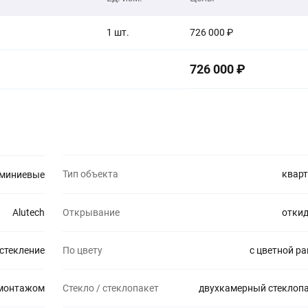
1 шт.
726 000 ₽
726 000 ₽
Тип объекта
квар
миниевые
Alutech
Открывание
отки
стекление
По цвету
с цветной р
 монтажом
Стекло / стеклопакет
двухкамерный стеклоп