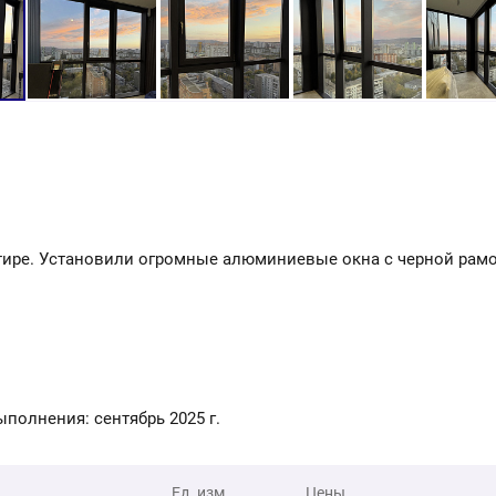
тире. Установили огромные алюминиевые окна с черной рам
анные цены были актуальны на дату выполнения: сентябрь 2025 г.
Ед. изм.
Цены