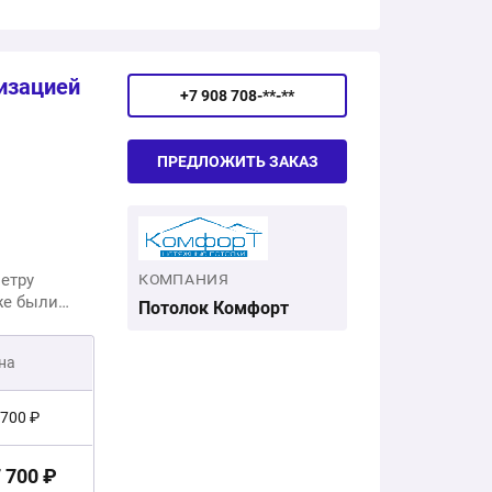
лизацией
+7 908 708-**-**
ПРЕДЛОЖИТЬ ЗАКАЗ
метру
КОМПАНИЯ
кже были
Потолок Комфорт
диодная
на
 700 ₽
 700 ₽