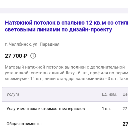
Натяжной потолок в спальню 12 кв.м со сти
световыми линиями по дизайн-проекту
г. Челябинск, ул. Парадная
27 700 ₽
Матовый натяжной потолок выполнен с дополнительной
установкой: световых линий flexy - 6 шт., профиля по пери
«премиум» - 11 шт., ниши стандарт «аллюминий» - 3 шт. Та
обработаны углы световой линии - 2 шт., добавлены свето
лента «премиум» и блок питания ленты: - 1 шт.
Услуга
Ед. изм.
Це
Услуги монтажа и стоимость материалов
1 шт.
27
27
Общая стоимость: