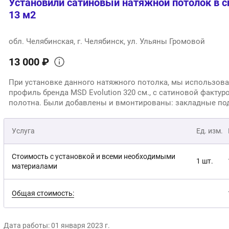
Установили сатиновый натяжной потолок в с
13 м2
обл. Челябинская, г. Челябинск, ул. Ульяны Громовой
13 000 ₽
При установке данного натяжного потолка, мы использов
профиль бренда MSD Evolution 320 см., с сатиновой фактур
полотна. Были добавлены и вмонтированы: закладные под
1 шт., закладные светильники 6 шт., закладная под потол
карниз, белая маскировочная лента.
Услуга
Ед. изм.
Стоимость с установкой и всеми необходимыми
1 шт.
материалами
Общая стоимость:
Дата работы: 01 января 2023 г.