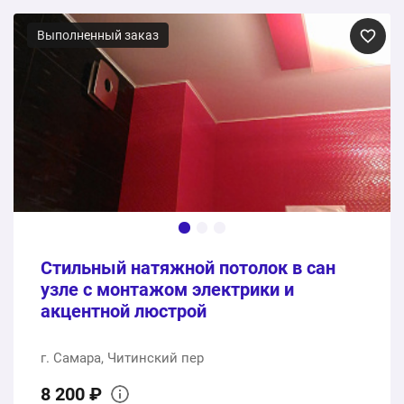
Материалы и услуги по монтажу, включая установку
светильников и разводку электрики
Выполненный заказ
1 шт.
34700 ₽
34700 ₽
Общая стоимость:
Стильный натяжной потолок в сан
узле с монтажом электрики и
акцентной люстрой
г. Самара, Читинский пер
8 200 ₽