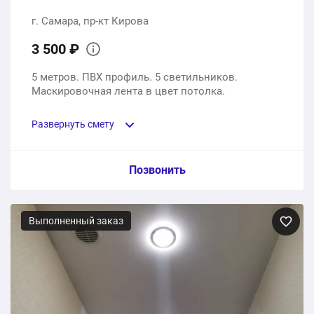
г. Самара, пр-кт Кирова
3 500 ₽
5 метров. ПВХ профиль. 5 светильников.
Маскировочная лента в цвет потолка.
Развернуть смету
Пункт сметы / Ед. изм. / Цена
Позвонить
Материалы и услуги под ключ
Выполненный заказ
1 шт.
3500 ₽
3500 ₽
Общая стоимость: