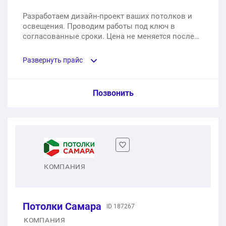
Разработаем дизайн-проект ваших потолков и
освещения. Проводим работы под ключ в
согласованные сроки. Цена не меняется после
фиксации в договоре.
Развернуть прайс
Услуга из прайс-листа / Ед. изм. / Цена
Позвонить
Световые линии в коридор 6 м2. Обработка углов: 4
шт. Закладная под люстру: 4 шт.
1 шт.
11 500 ₽
КОМПАНИЯ
Гостиная 15 м2. Обработка углов: 4 шт.
1 шт.
7 900 ₽
Потолки Самара
ID 187267
КОМПАНИЯ
Зал 10 м2. Обработка углов: 4 шт. Закладная под