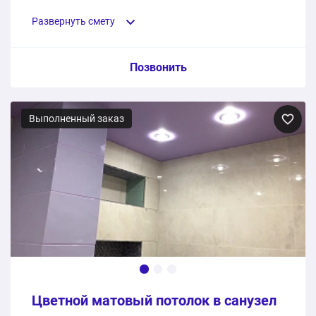
Развернуть смету
Пункт сметы / Ед. изм. / Цена
Позвонить
Глянцевое полотно. Цвет: белый. Бренд: Pongs
Выполненный заказ
5 м2
7250 ₽
Монтаж потолка 5 квадратных метров
5 услуга
2150 ₽
9400 ₽
Общая стоимость:
Цветной матовый потолок в санузел