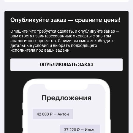
1 п.м.
от 1 045 ₽
Забор из рабицы без перемычек
Опубликуйте заказ — сравните цены!
1 п.м.
1 400 ₽
Опишите, что требуется сделать, и опубликуйте заказ —
вам ответят заинтересованные эксперты с опытом
Забор из рабицы с двумя перемычками
аналогичных проектов. С ними вы сможете обсудить
детальные условия и выбрать подходящего
1 п.м.
1 750 ₽
исполнителя под ваши задачи.
Забор из рабицы с профнастилом по низу
ОПУБЛИКОВАТЬ ЗАКАЗ
1 п.м.
2 500 ₽
Забор из профнастила под ключ
1 п.м.
2 900 ₽
Сварной забор из профильной трубы 15*15
1 м2
3 000 ₽