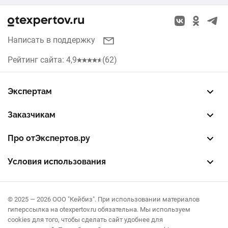
1 п.м.
3 500 ₽
Натяжные потолки
Новосибирск
Окна
Написать в поддержку
Казань
Кухни
Рейтинг сайта: 4,9
(62)
Красноярск
Жалюзи
Нижний Новгород
Экспертам
Септики
Зарегистрировать профиль
Восстановить доступ
FREE — бесплатный тариф
EXP — платный тариф
LEAD — оплата за звонки
Самара
Заказчикам
Разместить заказ
Опубликовать отзыв об эксперте
Правила публикации отзывов
Правила оценки отзывов
Краснодар
Про отЭкспертов.ру
О проекте
Партнерская программа
Журнал полезностей
Контакты
Омск
Условия использования
Пользовательское соглашение
Политика конфиденциальности
Правила рекомендаций
© 2025 — 2026 ООО "Кейбиз". При использовании материалов
гиперссылка на otexpertov.ru обязательна. Мы используем
cookies для того, чтобы сделать сайт удобнее для