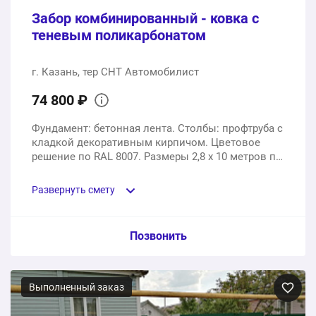
Забор комбинированный - ковка с
теневым поликарбонатом
г. Казань, тер СНТ Автомобилист
74 800 ₽
Фундамент: бетонная лента. Столбы: профтруба с
кладкой декоративным кирпичом. Цветовое
решение по RAL 8007. Размеры 2,8 х 10 метров по
лицевой части и 2,8 х 6 метров по угловой.
Развернуть смету
Пункт сметы / Ед. изм. / Цена
Позвонить
Изготовление кованых секций, подготовка опор,
нарезка профлиста в размер секций
Выполненный заказ
1 шт.
49000 ₽