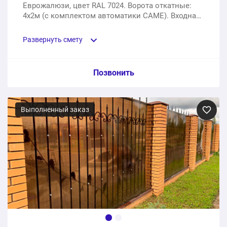
Еврожалюзи, цвет RAL 7024. Ворота откатные:
4х2м (с комплектом автоматики CAME). Входная
калитка.
Развернуть смету
Пункт сметы / Ед. изм. / Цена
Позвонить
Материалы, комплектующие и расходники
Выполненный заказ
1 шт.
256000 ₽
Услуги доставки и сборки на фундаменте заказчика
1 услуга
88200 ₽
344200 ₽
Общая стоимость: