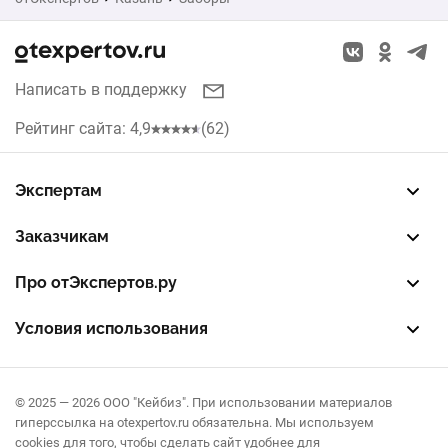
Екатеринбург
с острыми пиками
Натяжные потолки
Новосибирск
кованые
Окна
Написать в поддержку
Красноярск
сварные
Кухни
Рейтинг сайта: 4,9
(62)
Нижний Новгород
Рольставни
Челябинск
Экспертам
Жалюзи
Зарегистрировать профиль
Восстановить доступ
FREE — бесплатный тариф
EXP — платный тариф
LEAD — оплата за звонки
Самара
Заказчикам
Септики
Разместить заказ
Опубликовать отзыв об эксперте
Правила публикации отзывов
Правила оценки отзывов
Краснодар
Про отЭкспертов.ру
О проекте
Партнерская программа
Журнал полезностей
Контакты
Омск
Условия использования
Пользовательское соглашение
Политика конфиденциальности
Правила рекомендаций
© 2025 — 2026 ООО "Кейбиз". При использовании материалов
гиперссылка на otexpertov.ru обязательна. Мы используем
cookies для того, чтобы сделать сайт удобнее для