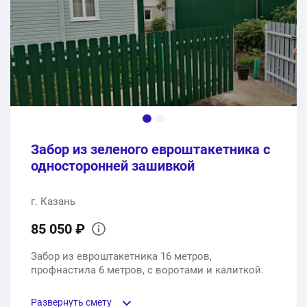
Услуги монтажа
1 услуга
25800 ₽
Доставка
1 услуга
0 ₽
Забор из зеленого евроштакетника с
74800 ₽
односторонней зашивкой
Общая стоимость:
г. Казань
85 050 ₽
Забор из евроштакетника 16 метров,
профнастила 6 метров, с воротами и калиткой.
Развернуть смету