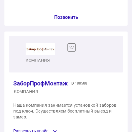
Пункт сметы / Ед. изм. / Цена
Позвонить
Забор из евроштакетника
1 шт.
68000 ₽
Доставка и разгрузка
КОМПАНИЯ
1 услуга
4100 ₽
ЗаборПрофМонтаж
ID 188588
Работы по монтажу всего объема на каркас,
КОМПАНИЯ
поготовленный заказчиком
Наша компания занимается установкой заборов
1 услуга
12950 ₽
под ключ. Осуществляем бесплатный выезд и
замер.
85050 ₽
Общая стоимость:
Развернуть прайс