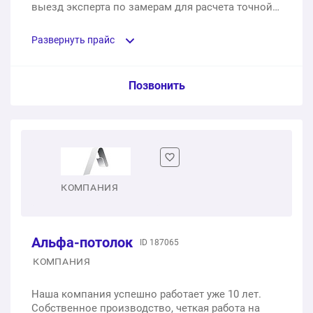
Бесшовные натяжные потолки
выезд эксперта по замерам для расчета точной
Установка точечного светильника
цены.
1 м2
400 ₽
1 шт.
390 ₽
Развернуть прайс
Натяжные потолки с подсветкой
Установка эл. пожарной сигнализации
Услуга из прайс-листа / Ед. изм. / Цена
Позвонить
1 м2
790 ₽
1 шт.
450 ₽
Полотно TEQTUM не поддерживает горение
Парящие натяжные потолки
1 м2
1 100 ₽
1 м2
400 ₽
Полотно BAUF
КОМПАНИЯ
Натяжные потолки с фотопечатью
1 м2
650 ₽
1 м2
1 000 ₽
Альфа-потолок
ID 187065
Полотно MSD
Натяжной потолок «Звездное небо»
КОМПАНИЯ
1 м2
370 ₽
1 м2
1 490 ₽
Наша компания успешно работает уже 10 лет.
Собственное производство, четкая работа на