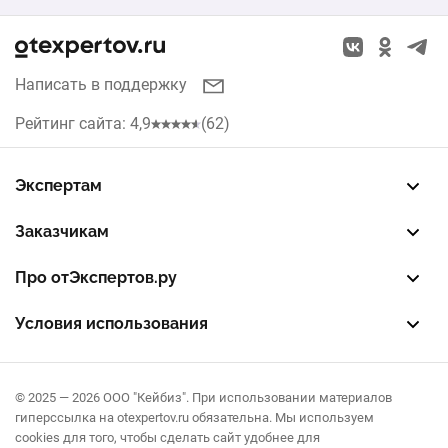
Красноярск
Кухни
Нижний Новгород
Написать в поддержку
Рольставни
Челябинск
Рейтинг сайта: 4,9
(62)
Жалюзи
Уфа
Септики
Экспертам
Самара
Зарегистрировать профиль
Восстановить доступ
FREE — бесплатный тариф
EXP — платный тариф
LEAD — оплата за звонки
Заказчикам
Воронеж
Разместить заказ
Опубликовать отзыв об эксперте
Правила публикации отзывов
Правила оценки отзывов
Про отЭкспертов.ру
О проекте
Партнерская программа
Журнал полезностей
Контакты
Условия использования
Пользовательское соглашение
Политика конфиденциальности
Правила рекомендаций
© 2025 — 2026 ООО "Кейбиз". При использовании материалов
гиперссылка на otexpertov.ru обязательна. Мы используем
cookies для того, чтобы сделать сайт удобнее для