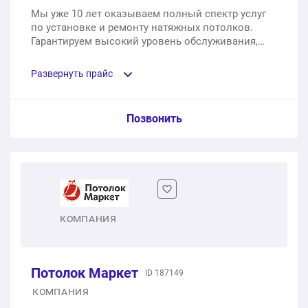
Мы уже 10 лет оказываем полный спектр услуг
1 шт.
22 250 ₽
по установке и ремонту натяжных потолков.
Установка люстры
Гарантируем высокий уровень обслуживания,
Потолок с контурным профилем в ванной 4,25 кв.м.
работаем на репутацию, соблюдаем сроки.
1 шт.
450 ₽
Развернуть прайс
1 шт.
17 180 ₽
Установка точечного светильника
Потолок с контурным профилем с RGB-лентой 12
Услуга из прайс-листа / Ед. изм. / Цена
Позвонить
1 шт.
300 ₽
кв.м.
Цветной сатиновый натяжной потолок в ванную
1 шт.
29 310 ₽
Обход углов
площадью 6 кв. м.
1 шт.
90 ₽
Цветной потолок со спайкой полотен и теневым
1 шт.
9 700 ₽
профилем 12 кв.м.
КОМПАНИЯ
Обход трубы
Лаковый цветной натяжной потолок на кухню
1 шт.
20 520 ₽
площадью 8 кв. м.
1 шт.
315 ₽
Потолок Маркет
1 шт.
ID 187149
8 900 ₽
Установка дефлектора
КОМПАНИЯ