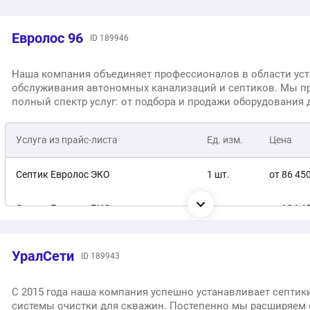
Евролос 96
ID 189946
Наша компания объединяет профессионалов в области уст
обслуживания автономных канализаций и септиков. Мы п
полный спектр услуг: от подбора и продажи оборудования 
доставки, установки и настройки. Гарантируем качество ра
срок 24 месяца и 1 год на электрооборудование, обеспечив
Услуга из прайс-листа
Ед. изм.
Цена
надежность и долговечность систем.
Септик Евролос ЭКО
1 шт.
от 86 45
Септик Евролос БИО
1 шт.
от 124 4
Септик Евролос ПРО
1 шт.
от 132 6
УралСети
ID 189943
Септик Евролос ГРУНТ
1 шт.
от 181 1
С 2015 года наша компания успешно устанавливает септик
системы очистки для скважин. Постепенно мы расширяем 