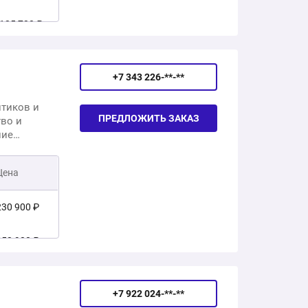
 990 ₽
125 730 ₽
05 000 ₽
134 930 ₽
 600 ₽
+7 343 226-**-**
157 770 ₽
тиков и
ПРЕДЛОЖИТЬ ЗАКАЗ
тво и
184 950 ₽
ние
 Наша
229 050 ₽
ложить
Цена
278 910 ₽
230 900 ₽
273 690 ₽
252 900 ₽
354 600 ₽
288 900 ₽
456 570 ₽
+7 922 024-**-**