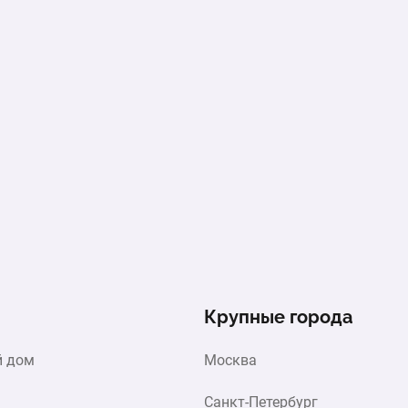
1 шт.
Производительность: 400 л/сутки
Автономный септик Евробион 3 Раунд.
1 шт.
Производительность: 600 л/сутки
Крупные города
й дом
Москва
Санкт-Петербург