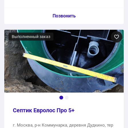
Пункт сметы / Ед. изм. / Цена
Позвонить
Септик, монтаж
Выполненный заказ
1 шт.
170860 ₽
170860 ₽
Общая стоимость:
Септик Евролос Про 5+
г. Москва, р-н Коммунарка, деревня Дудкино, тер