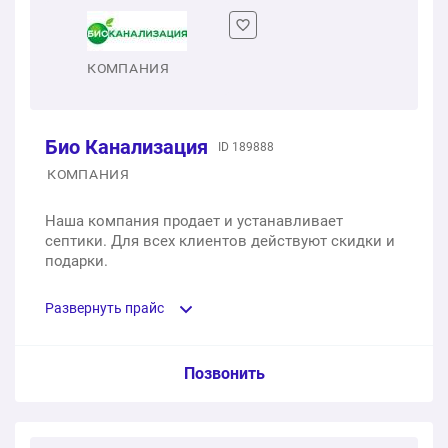
1 шт.
72800 ₽
72800 ₽
Общая стоимость:
КОМПАНИЯ
Био Канализация
ID 189888
КОМПАНИЯ
Наша компания продает и устанавливает
септики. Для всех клиентов действуют скидки и
подарки.
Развернуть прайс
Услуга из прайс-листа / Ед. изм. / Цена
Позвонить
Септик «Тверь AERO» 0,5. Кол-во человек (до): 3.
Система отвода: Самотечный