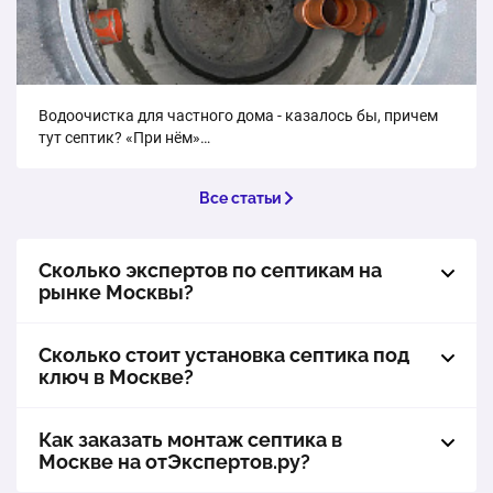
ГРИНЛОС Аква 3. Объем переработки стоков: 600 л./
сутки
1 шт.
114 000 ₽
Водоочистка для частного дома - казалось бы, причем
ГРИНЛОС Аква 4. Объем переработки стоков: 800 л./
тут септик? «При нём»…
сутки
1 шт.
120 000 ₽
Все статьи
Сколько экспертов по септикам на
рынке Москвы?
Сколько стоит установка септика под
ключ в Москве?
Как заказать монтаж септика в
Москве на отЭкспертов.ру?