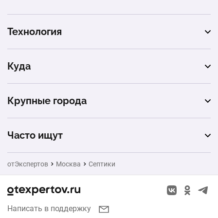
Технология
из бетонных колец
Куда
станция биологической очистки
производство
Крупные города
Санкт-Петербург
Часто ищут
Екатеринбург
Ворота
отЭкспертов
Москва
Септики
Новосибирск
Натяжные потолки
Казань
Заборы
Написать в поддержку
Красноярск