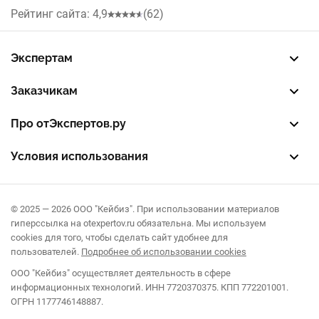
Окна
Рейтинг сайта: 4,9
(62)
Нижний Новгород
Кухни
Челябинск
Экспертам
Рольставни
Зарегистрировать профиль
Восстановить доступ
FREE — бесплатный тариф
EXP — платный тариф
LEAD — оплата за звонки
Уфа
Заказчикам
Жалюзи
Разместить заказ
Опубликовать отзыв об эксперте
Правила публикации отзывов
Правила оценки отзывов
Самара
Про отЭкспертов.ру
О проекте
Партнерская программа
Журнал полезностей
Контакты
Волгоград
Условия использования
Пользовательское соглашение
Политика конфиденциальности
Правила рекомендаций
Краснодар
© 2025 — 2026 ООО "Кейбиз". При использовании материалов
Пермь
гиперссылка на otexpertov.ru обязательна. Мы используем
cookies для того, чтобы сделать сайт удобнее для
Тюмень
пользователей.
Подробнее об использовании cookies
ООО "Кейбиз" осуществляет деятельность в сфере
информационных технологий. ИНН 7720370375. КПП 772201001.
ОГРН 1177746148887.