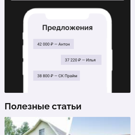
Установка откатных ворот под «ключ»;
1 шт.
48 000 ₽
Ворота откатные (каркас);
1 шт.
19 250 ₽
Комплект откатных ворот;
1 шт.
21 201 ₽
Ворота распашные (одна створка);
1 шт.
1 900 ₽
Полезные статьи
Электропривод для откатных ворот;
1 шт.
25 859 ₽