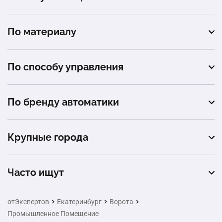
подъемные
автомойка
распашные
По материалу
гараж
профнастил
автосервис
По способу управления
сэндвич-панель
загородный дом (коттедж)
автоматическое
металлический штакетник
По бренду автоматики
механическое
металлические жалюзи
Alutech
Крупные города
DoorHan
Москва
Часто ищут
Санкт-Петербург
Натяжные потолки
отЭкспертов
Екатеринбург
Ворота
Новосибирск
Промышленное Помещение
Заборы