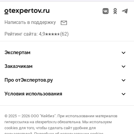
Казань
Кухни
Красноярск
Написать в поддержку
Рольставни
Нижний Новгород
Рейтинг сайта: 4,9
(62)
Жалюзи
Челябинск
Септики
Экспертам
Уфа
Зарегистрировать профиль
Восстановить доступ
FREE — бесплатный тариф
EXP — платный тариф
LEAD — оплата за звонки
Заказчикам
Самара
Разместить заказ
Опубликовать отзыв об эксперте
Правила публикации отзывов
Правила оценки отзывов
Про отЭкспертов.ру
Воронеж
О проекте
Партнерская программа
Журнал полезностей
Контакты
Условия использования
Краснодар
Пользовательское соглашение
Политика конфиденциальности
Правила рекомендаций
Омск
© 2025 — 2026 ООО "Кейбиз". При использовании материалов
гиперссылка на otexpertov.ru обязательна. Мы используем
cookies для того, чтобы сделать сайт удобнее для
пользователей.
Подробнее об использовании cookies