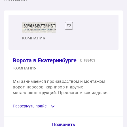
КОМПАНИЯ
Ворота в Екатеринбурге
ID 188403
КОМПАНИЯ
Мы занимаемся производством и монтажом
ворот, навесов, карнизов и других
металлоконструкций. Предлагаем как изделия
собственного производства, так и продукцию от
известных брендов. Сотрудничаем с такими
Развернуть прайс
брендами, как Alutech, Doorhan и Hörmann.
Услуга из прайс-листа / Ед. изм. / Цена
Позвонить