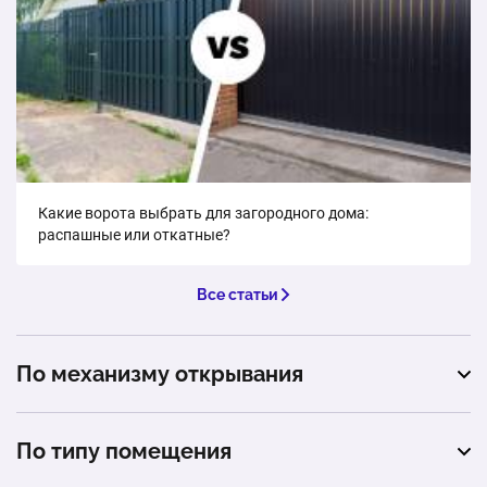
Откатные ворота собственного производства (без
установки)
1 шт.
от 41 690 ₽
Ангарные ворота (без установки)
1 шт.
76 670 ₽
Какие ворота выбрать для загородного дома:
распашные или откатные?
Все статьи
По механизму открывания
откатные
По типу помещения
подъемные