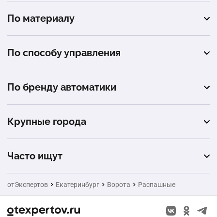
автомойка
По материалу
гараж
профнастил
автосервис
По способу управления
сэндвич-панель
промышленное помещение
автоматическое
металлический штакетник
По бренду автоматики
загородный дом (коттедж)
механическое
металлические жалюзи
Alutech
Крупные города
Hörmann
Москва
Часто ищут
Санкт-Петербург
Натяжные потолки
отЭкспертов
Екатеринбург
Ворота
Распашные
Новосибирск
Заборы
Казань