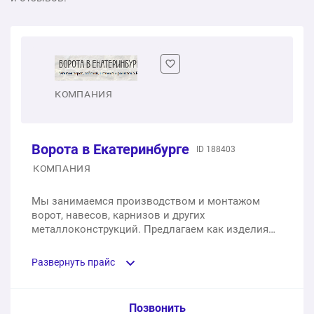
КОМПАНИЯ
Ворота в Екатеринбурге
ID 188403
КОМПАНИЯ
Мы занимаемся производством и монтажом
ворот, навесов, карнизов и других
металлоконструкций. Предлагаем как изделия
собственного производства, так и продукцию от
известных брендов. Сотрудничаем с такими
Развернуть прайс
брендами, как Alutech, Doorhan и Hörmann.
Услуга из прайс-листа / Ед. изм. / Цена
Позвонить