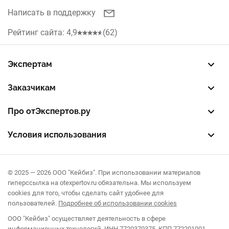
Кухни
Написать в поддержку
Красноярск
Рольставни
Рейтинг сайта: 4,9
(62)
Нижний Новгород
Жалюзи
Челябинск
Экспертам
Септики
Зарегистрировать профиль
Восстановить доступ
FREE — бесплатный тариф
EXP — платный тариф
LEAD — оплата за звонки
Уфа
Заказчикам
Разместить заказ
Опубликовать отзыв об эксперте
Правила публикации отзывов
Правила оценки отзывов
Самара
Про отЭкспертов.ру
О проекте
Партнерская программа
Журнал полезностей
Контакты
Воронеж
Условия использования
Пользовательское соглашение
Политика конфиденциальности
Правила рекомендаций
Краснодар
© 2025 — 2026 ООО "Кейбиз". При использовании материалов
Омск
гиперссылка на otexpertov.ru обязательна. Мы используем
cookies для того, чтобы сделать сайт удобнее для
пользователей.
Подробнее об использовании cookies
ООО "Кейбиз" осуществляет деятельность в сфере
информационных технологий. ИНН 7720370375. КПП 772201001.