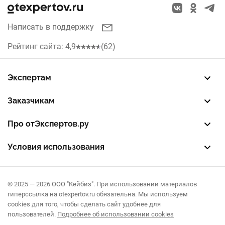
Написать в поддержку
Рейтинг сайта: 4,9
(62)
Экспертам
Зарегистрировать профиль
Восстановить доступ
FREE — бесплатный тариф
EXP — платный тариф
LEAD — оплата за звонки
Заказчикам
Разместить заказ
Опубликовать отзыв об эксперте
Правила публикации отзывов
Правила оценки отзывов
Про отЭкспертов.ру
О проекте
Партнерская программа
Журнал полезностей
Контакты
Условия использования
Пользовательское соглашение
Политика конфиденциальности
Правила рекомендаций
© 2025 — 2026 ООО "Кейбиз". При использовании материалов
гиперссылка на otexpertov.ru обязательна. Мы используем
cookies для того, чтобы сделать сайт удобнее для
пользователей.
Подробнее об использовании cookies