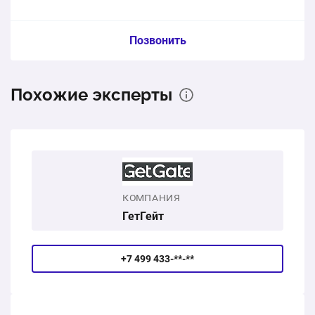
Пункт сметы / Ед. изм. / Цена
Позвонить
Откатные ворота 4000х2500мм, автоматика CAME
Похожие эксперты
1 шт.
86450 ₽
Доставка, монтаж
1 услуга
39200 ₽
КОМПАНИЯ
125650 ₽
Общая стоимость:
ГетГейт
+7 499 433-**-**