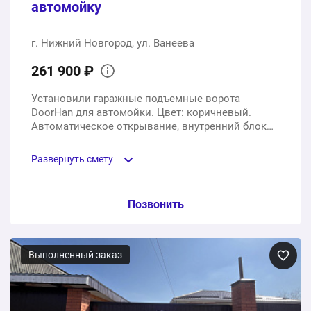
автомойку
г. Нижний Новгород, ул. Ванеева
261 900 ₽
Установили гаражные подъемные ворота
DoorHan для автомойки. Цвет: коричневый.
Автоматическое открывание, внутренний блок
управления и 2 внешних пульта.
Развернуть смету
Пункт сметы / Ед. изм. / Цена
Позвонить
Подъемные ворота DoorHan 2500х2800мм,
автоматика
Выполненный заказ
2 шт.
231700 ₽