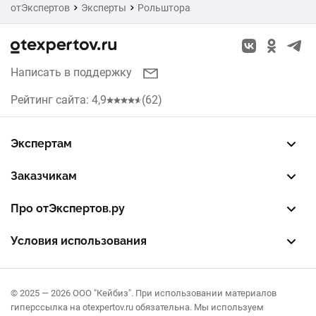
отЭкспертов
Эксперты
Рольштора
Написать в поддержку
Рейтинг сайта: 4,9
(62)
Экспертам
Зарегистрировать профиль
Восстановить доступ
FREE — бесплатный тариф
EXP — платный тариф
LEAD — оплата за звонки
Заказчикам
Разместить заказ
Опубликовать отзыв об эксперте
Правила публикации отзывов
Правила оценки отзывов
Про отЭкспертов.ру
О проекте
Партнерская программа
Журнал полезностей
Контакты
Условия использования
Пользовательское соглашение
Политика конфиденциальности
Правила рекомендаций
© 2025 — 2026 ООО "Кейбиз". При использовании материалов
гиперссылка на otexpertov.ru обязательна. Мы используем