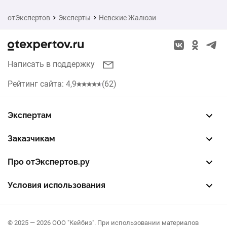
отЭкспертов
Эксперты
Невские Жалюзи
Написать в поддержку
Рейтинг сайта: 4,9
(62)
Экспертам
Зарегистрировать профиль
Восстановить доступ
FREE — бесплатный тариф
EXP — платный тариф
LEAD — оплата за звонки
Заказчикам
Разместить заказ
Опубликовать отзыв об эксперте
Правила публикации отзывов
Правила оценки отзывов
Про отЭкспертов.ру
О проекте
Партнерская программа
Журнал полезностей
Контакты
Условия использования
Пользовательское соглашение
Политика конфиденциальности
Правила рекомендаций
© 2025 — 2026 ООО "Кейбиз". При использовании материалов