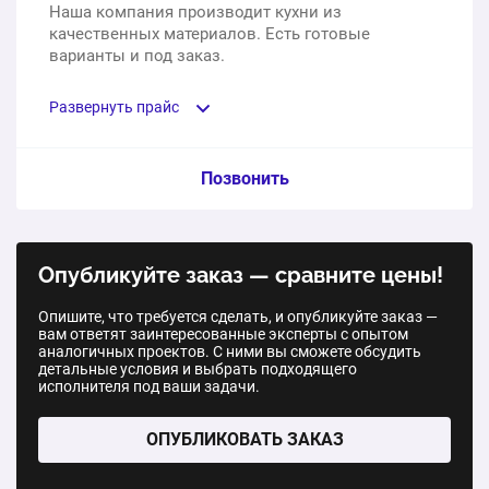
Наша компания производит кухни из
качественных материалов. Есть готовые
варианты и под заказ.
Развернуть прайс
Услуга из прайс-листа / Ед. изм. / Цена
Позвонить
«Амели». Длина кухни в базовой комплектации 1,6 м
Опубликуйте заказ — сравните цены!
1 шт.
101 310 ₽
Опишите, что требуется сделать, и опубликуйте заказ —
вам ответят заинтересованные эксперты с опытом
«Ева нью». 6 секций, столешница, плинтус, цоколь,
аналогичных проектов. С ними вы сможете обсудить
петли, механизм выдвижения ПВШ, ручки, полки
детальные условия и выбрать подходящего
ДСП, двухуровневая сушка для посуды эмаль,
исполнителя под ваши задачи.
фасады МДФ в эмали глянец и декорированием
шпонами
ОПУБЛИКОВАТЬ ЗАКАЗ
1 шт.
100 609 ₽