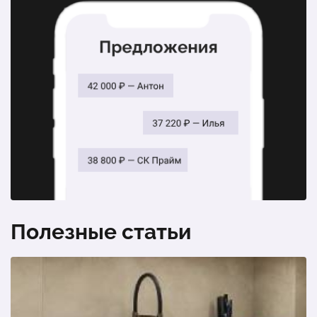
«Гретти». 6 секций, столешница, плинтус, цоколь,
петли, механизм выдвижения ПВШ, ручки, полки ДСП
1 шт.
118 147 ₽
Полезные статьи