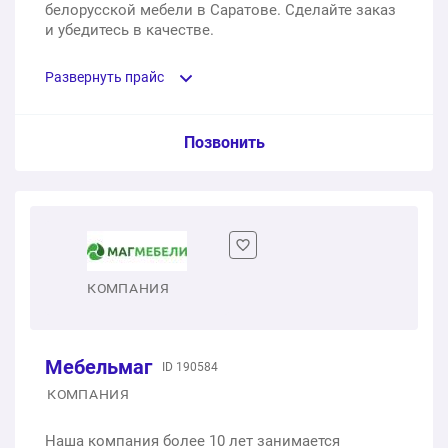
белорусской мебели в Саратове. Сделайте заказ
и убедитесь в качестве.
Развернуть прайс
Услуга из прайс-листа / Ед. изм. / Цена
Позвонить
Кухня Crystal. Фасады: МДФ Эмаль цвет NCS S 1005-
R80B, МДФ ФЛАВИО цвет NCS S 1005-R80B
1 шт.
265 530 ₽
КОМПАНИЯ
Кухня Dolce vita. Фасады: Т763 Натуральный дуб, NCS
S 7005-G50Y
Мебельмаг
1 шт.
ID 190584
311 892 ₽
КОМПАНИЯ
Наша компания более 10 лет занимается