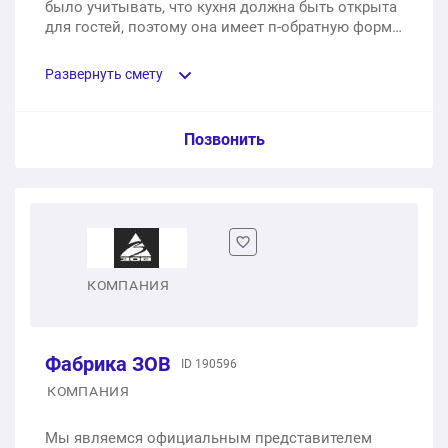
было учитывать, что кухня должна быть открыта
для гостей, поэтому она имеет п-обратную форму.
Также провели монтаж и встроили технику,
которую клиент приобрел заранее (стоимость
Развернуть смету
техники не входит в смету).
Пункт сметы / Ед. изм. / Цена
Позвонить
Кухня на заказ по индивидуальному проекту;
материал фасадов - МДФ с покрытием пластиковой
текстурной пленкой; столешница из натурального
камня.
КОМПАНИЯ
1 шт.
767400 ₽
Услуга по замеру, монтажу и встраиванию техники
Фабрика ЗОВ
ID 190596
1 шт.
112375 ₽
КОМПАНИЯ
Мы являемся официальным представителем
879775 ₽
Общая стоимость: