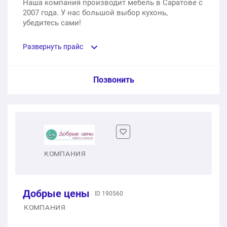
Наша компания производит мебель в Саратове с
2007 года. У нас большой выбор кухонь,
убедитесь сами!
Развернуть прайс
Услуга из прайс-листа / Ед. изм. / Цена
Позвонить
Кухня 5. Фасады из МДФ с ПВХ-плёнкой, пластиком,
плитой AGT, эмалью
1 шт.
82 200 ₽
КОМПАНИЯ
Кухня 11. Мы делаем столешницы из ЛДСП и
искусственного камня толщиной до 60 мм
Добрые цены
1 шт.
ID 190560
76 500 ₽
КОМПАНИЯ