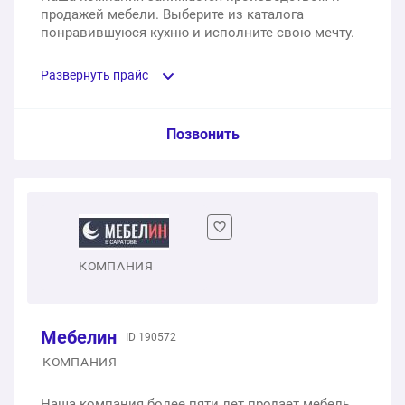
продажей мебели. Выберите из каталога
понравившуюся кухню и исполните свою мечту.
Развернуть прайс
Услуга из прайс-листа / Ед. изм. / Цена
Позвонить
Кухня « Какао/графит». Габариты: 2200 мм
1 шт.
от 59 500 ₽
Кухня «Какао». Габариты: 2800 мм
КОМПАНИЯ
1 шт.
от 72 000 ₽
Мебелин
ID 190572
КОМПАНИЯ
Наша компания более пяти лет продает мебель