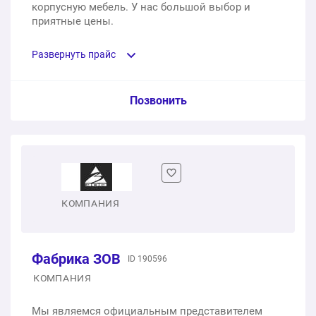
корпусную мебель. У нас большой выбор и
приятные цены.
Развернуть прайс
Услуга из прайс-листа / Ед. изм. / Цена
Позвонить
Прямая белая кухня. Размер: 2200 мм
1 шт.
80 348 ₽
Светло-розовая прямая кухня. Размер: 4100 мм
КОМПАНИЯ
1 шт.
123 358 ₽
Фабрика ЗОВ
ID 190596
Серая прямая кухня. Размер: 2700*1800 мм
КОМПАНИЯ
1 шт.
157 768 ₽
Мы являемся официальным представителем