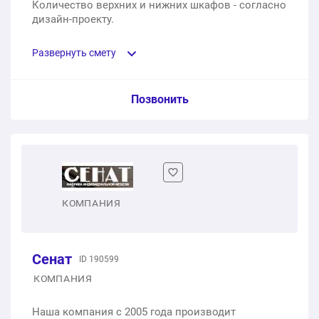
Количество верхних и нижних шкафов - согласно
дизайн-проекту.
Развернуть смету
Пункт сметы / Ед. изм. / Цена
Позвонить
Модульная кухня «Тренто» со светло-серым фасадом
из МДФ и столешницей из искусственного камня
1 шт.
153645 ₽
КОМПАНИЯ
Выполнили монтаж в день, который заранее
обсудили с клиентом
Сенат
1 услуга
ID 190599
13500 ₽
КОМПАНИЯ
167145 ₽
Общая стоимость:
Наша компания с 2005 года производит