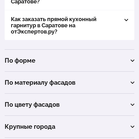
Саратове?
Как заказать прямой кухонный
гарнитур в Саратове на
отЭкспертов.ру?
По форме
угловая
По материалу фасадов
п-образная
МДФ
По цвету фасадов
ЛДСП
белый
Крупные города
черный