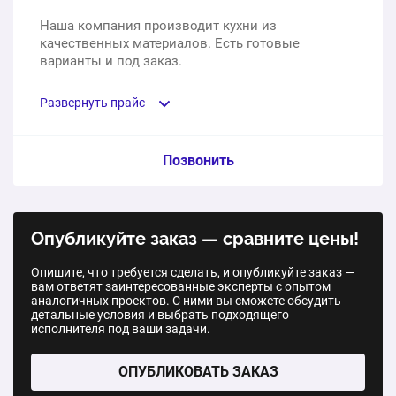
Стильная и современная кухня в
Наша компания производит кухни из
минималистическом дизайне с акцентом на
качественных материалов. Есть готовые
функциональность и эстетику
варианты и под заказ.
1 шт.
81 000 ₽
Развернуть прайс
Современная и стильная кухня, минимализм и
функциональность
Услуга из прайс-листа / Ед. изм. / Цена
Позвонить
1 шт.
79 000 ₽
Элегантная кухня «Молли». 6 секций, столешница,
плинтус, цоколь, петли, механизм выдвижения ПВШ,
Современная кухня с использованием
Опубликуйте заказ — сравните цены!
ручки, полки ДСП
минималистических и элегантных дизайнерских
решений
Опишите, что требуется сделать, и опубликуйте заказ —
1 шт.
115 518 ₽
вам ответят заинтересованные эксперты с опытом
аналогичных проектов. С ними вы сможете обсудить
1 шт.
79 000 ₽
детальные условия и выбрать подходящего
«Альба». 6 секций, столешница, плинтус, цоколь,
исполнителя под ваши задачи.
петли, механизм выдвижения ПВШ, ручки, полки ДСП
ОПУБЛИКОВАТЬ ЗАКАЗ
1 шт.
102 592 ₽