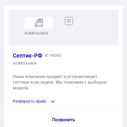
Евролос ЭКО 3
1 шт.
91 000 ₽
Евролос ЭКО 4
КОМПАНИЯ
1 шт.
98 900 ₽
Септик-РФ
ID 190342
Евролос ЭКО 5
КОМПАНИЯ
1 шт.
108 000 ₽
Наша компания продает и устанавливает
септики всех видов. Мы поможем с выбором
Евролос ЭКО 6
модели.
1 шт.
119 700 ₽
Развернуть прайс
Евролос БИО 3
Услуга из прайс-листа / Ед. изм. / Цена
Позвонить
1 шт.
131 000 ₽