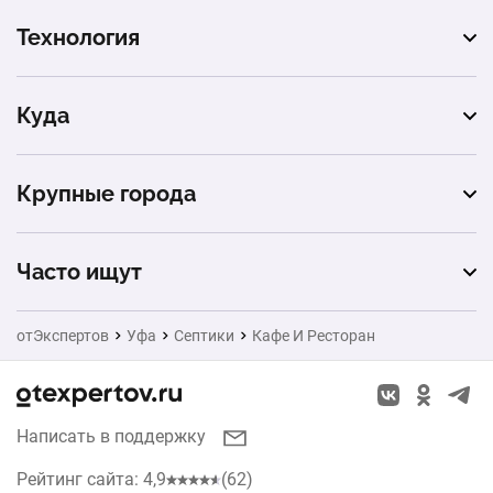
Технология
станция биологической очистки
Куда
частный дом
Крупные города
производство
Москва
автомойка
Часто ищут
Санкт-Петербург
туалет
Ворота
отЭкспертов
Уфа
Септики
Кафе И Ресторан
Екатеринбург
Натяжные потолки
Новосибирск
Заборы
Написать в поддержку
Казань
Окна
Рейтинг сайта: 4,9
(62)