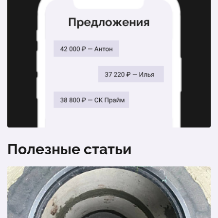
Количество человек: 8
1 шт.
106 000 ₽
1 шт.
217 900 ₽
Удача 1 + монтаж. Для дачи
Септик ТВЕРЬ 0,85 ПНМ. Залповый сброс: 225 л.
1 шт.
106 000 ₽
Количество человек: 5
1 шт.
231 700 ₽
Гарда 6-2600-C. Залповый сброс: 300 л. Количество
человек: 6
1 шт.
160 000 ₽
Полезные статьи
Септик Евролос Про 12+. Залповый сброс: 550 л.
Количество человек: 10
1 шт.
295 000 ₽