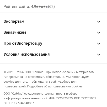
Красноярск
Рейтинг сайта: 4,9
(62)
Нижний Новгород
Экспертам
Челябинск
Зарегистрировать профиль
Восстановить доступ
FREE — бесплатный тариф
EXP — платный тариф
LEAD — оплата за звонки
Заказчикам
Уфа
Разместить заказ
Опубликовать отзыв об эксперте
Правила публикации отзывов
Правила оценки отзывов
Про отЭкспертов.ру
Самара
О проекте
Партнерская программа
Журнал полезностей
Контакты
Условия использования
Волгоград
Пользовательское соглашение
Политика конфиденциальности
Правила рекомендаций
Воронеж
© 2025 — 2026 ООО "Кейбиз". При использовании материалов
гиперссылка на otexpertov.ru обязательна. Мы используем
Иркутск
cookies для того, чтобы сделать сайт удобнее для
пользователей.
Подробнее об использовании cookies
Краснодар
ООО "Кейбиз" осуществляет деятельность в сфере
информационных технологий. ИНН 7720370375. КПП 772201001.
Омск
ОГРН 1177746148887.