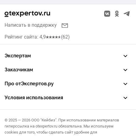
Написать в поддержку
Рейтинг сайта: 4,9
(62)
Экспертам
Зарегистрировать профиль
Восстановить доступ
FREE — бесплатный тариф
EXP — платный тариф
LEAD — оплата за звонки
Заказчикам
Разместить заказ
Опубликовать отзыв об эксперте
Правила публикации отзывов
Правила оценки отзывов
Про отЭкспертов.ру
О проекте
Партнерская программа
Журнал полезностей
Контакты
Условия использования
Пользовательское соглашение
Политика конфиденциальности
Правила рекомендаций
© 2025 — 2026 ООО "Кейбиз". При использовании материалов
гиперссылка на otexpertov.ru обязательна. Мы используем
cookies для того, чтобы сделать сайт удобнее для