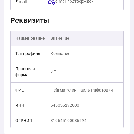
e-mail подтвержден
E-mail
Реквизиты
Наименование
Значение
Тип профиля
Компания
Правовая
ИП
форма
ФИО
Нейгматулин Наиль Рифатович
ИНН
645055292000
ОГРНИП
319645100086694