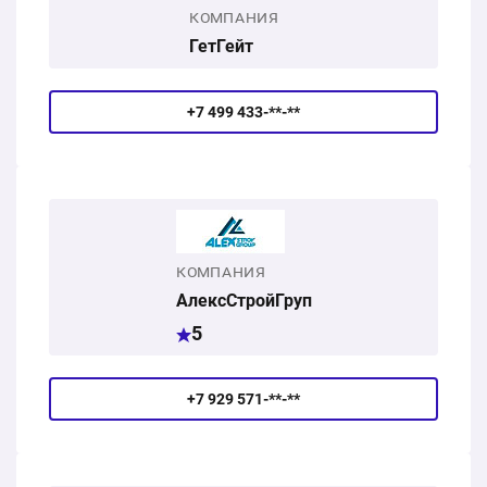
КОМПАНИЯ
ГетГейт
+7 499 433-**-**
КОМПАНИЯ
АлексСтройГруп
5
+7 929 571-**-**