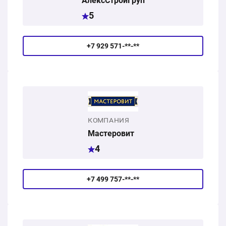
АлексСтройГруп
5
+7 929 571-**-**
КОМПАНИЯ
Мастеровит
4
+7 499 757-**-**