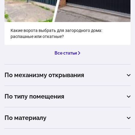
Какие ворота выбрать для загородного дома:
распашные или откатные?
Все статьи
По механизму открывания
откатные
По типу помещения
подъемные
автомойка
распашные
По материалу
гараж
профнастил