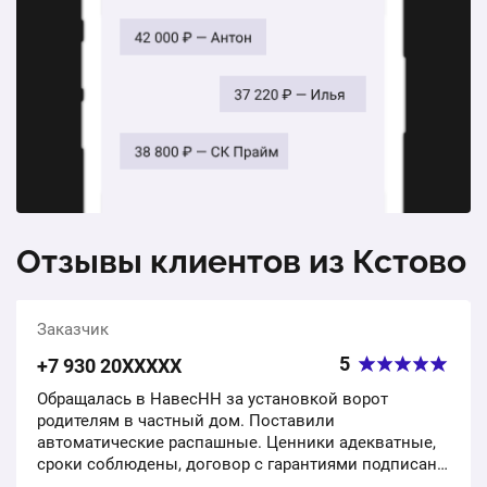
Распашные ворота в коттедж 2х3,5 метра
1 шт.
71 278 ₽
1 шт.
25 800 ₽
Откатные ворота со штакетником в загородный дом
2х3 метра
1 шт.
43 100 ₽
Ворота распашные из 3D панелей
Отзывы клиентов из Кстово
1 м2
5 000 ₽
Заказчик
Ворота 4х2, калитка 1х2
5
+7 930 20ХХХХХ
1 шт.
37 000 ₽
Обращалась в НавесНН за установкой ворот
родителям в частный дом. Поставили
Ворота 2*3м механические с фундаментом с
автоматические распашные. Ценники адекватные,
монтажом
сроки соблюдены, договор с гарантиями подписан,
акты составлены. Родители довольны, всем