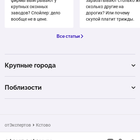
фирмы выигрывают у
зарабатывают столько же
крупных оконных
сколько другие на
заводов? Спойлер: дело
дорогих? Или почему
вообще не в цене.
скупой платит трижды.
Все статьи
Крупные города
Москва
Поблизости
Санкт-Петербург
Арзамас
Екатеринбург
Дзержинск
Новосибирск
отЭкспертов
Кстово
Павлово
Казань