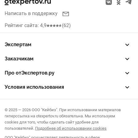
Богородск
Красноярск
Написать в поддержку
Нижний Новгород
Рейтинг сайта: 4,9
(62)
Челябинск
Экспертам
Уфа
Зарегистрировать профиль
Восстановить доступ
FREE — бесплатный тариф
EXP — платный тариф
LEAD — оплата за звонки
Заказчикам
Самара
Разместить заказ
Опубликовать отзыв об эксперте
Правила публикации отзывов
Правила оценки отзывов
Про отЭкспертов.ру
Волгоград
О проекте
Партнерская программа
Журнал полезностей
Контакты
Условия использования
Воронеж
Пользовательское соглашение
Политика конфиденциальности
Правила рекомендаций
Иркутск
© 2025 — 2026 ООО "Кейбиз". При использовании материалов
гиперссылка на otexpertov.ru обязательна. Мы используем
cookies для того, чтобы сделать сайт удобнее для
Краснодар
пользователей.
Подробнее об использовании cookies
Омск
ООО "Кейбиз" осуществляет деятельность в сфере