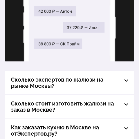
1 шт.
1 138 ₽
1 шт.
1 126 ₽
Вертикальные алюминиевые жалюзи Антрацит
1 шт.
3 077 ₽
Вертикальные жалюзи из пластика Стандарт
1 шт.
2 394 ₽
Сколько экспертов по жалюзи на
Шторы-жалюзи плиссе Аскона
рынке Москвы?
1 шт.
2 271 ₽
Сколько стоит изготовить жалюзи на
заказ в Москве?
Рулонные шторы День-Ночь Мини Форли
1 шт.
2 536 ₽
Как заказать кухню в Москве на
отЭкспертов.ру?