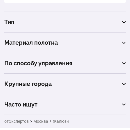
Кассетные рулонные шторы с пружинным
механизмом
1 шт.
4 152 ₽
Тип
вертикальные
Материал полотна
горизонтальные
тканевые
рулонные
По способу управления
алюминиевые
плиссе
автоматическое
деревянные
Крупные города
ручное
бамбуковые
Санкт-Петербург
Часто ищут
пластиковые
Новосибирск
Ворота
нитяные
отЭкспертов
Москва
Жалюзи
Казань