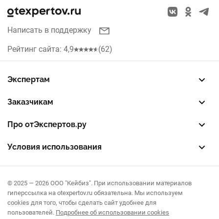
Натяжные потолки
Красноярск
Заборы
Написать в поддержку
Нижний Новгород
Окна
Рейтинг сайта: 4,9
(62)
Челябинск
Кухни
Воронеж
Экспертам
Рольставни
Зарегистрировать профиль
Восстановить доступ
FREE — бесплатный тариф
EXP — платный тариф
LEAD — оплата за звонки
Краснодар
Заказчикам
Септики
Разместить заказ
Опубликовать отзыв об эксперте
Правила публикации отзывов
Правила оценки отзывов
Омск
Про отЭкспертов.ру
О проекте
Партнерская программа
Журнал полезностей
Контакты
Условия использования
Пользовательское соглашение
Политика конфиденциальности
Правила рекомендаций
© 2025 — 2026 ООО "Кейбиз". При использовании материалов
гиперссылка на otexpertov.ru обязательна. Мы используем
cookies для того, чтобы сделать сайт удобнее для
пользователей.
Подробнее об использовании cookies