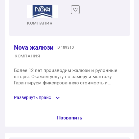
КОМПАНИЯ
Nova жалюзи
ID 189310
КОМПАНИЯ
Более 12 лет производим жалюзи и рулонные
шторы. Окажем услугу по замеру и монтажу.
Гарантируем фиксированную стоимость и
компенсацию за срыв сроков. Предоставляем
страховку на изделие и монтажные услуги на 1
Развернуть прайс
год.
Услуга из прайс-листа / Ед. изм. / Цена
Позвонить
Фотожалюзи вертикальные тканевые