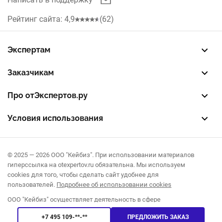
Рейтинг сайта: 4,9
(62)
Экспертам
Зарегистрировать профиль
Восстановить доступ
FREE — бесплатный тариф
EXP — платный тариф
LEAD — оплата за звонки
Заказчикам
Разместить заказ
Опубликовать отзыв об эксперте
Правила публикации отзывов
Правила оценки отзывов
Про отЭкспертов.ру
О проекте
Партнерская программа
Журнал полезностей
Контакты
Условия использования
Пользовательское соглашение
Политика конфиденциальности
Правила рекомендаций
© 2025 — 2026 ООО "Кейбиз". При использовании материалов
гиперссылка на otexpertov.ru обязательна. Мы используем
cookies для того, чтобы сделать сайт удобнее для
пользователей.
Подробнее об использовании cookies
ООО "Кейбиз" осуществляет деятельность в сфере
информационных технологий. ИНН 7720370375. КПП 772201001.
+7 495 109-**-**
ПРЕДЛОЖИТЬ ЗАКАЗ
ОГРН 1177746148887.