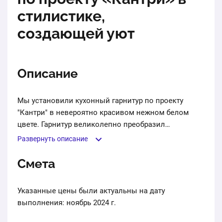
стилистике,
создающей уют
Описание
Мы установили кухонный гарнитур по проекту
"Кантри" в невероятно красивом нежном белом
цвете. Гарнитур великолепно преобразил
пространство кухни. Четкие геометрические формы
Развернуть описание
и высокое качество материалов делают его
идеальным выбором для создания уюта.
Смета
Столешница выполненная под мрамор подчеркнула
красоту гарнитура. Мы уверены, что этот кухонный
Указанные цены были актуальны на дату
ансамбль станет настоящей находкой для молодой
выполнения: ноябрь 2024 г.
семьи, подчеркивая индивидуальность и создавая
комфортную атмосферу для совместных ужинов и