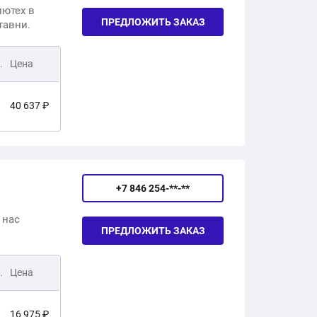
ютех в
ПРЕДЛОЖИТЬ ЗАКАЗ
тавни.
10 606 ₽
41 220 ₽
.
Цена
10 746 ₽
49 895 ₽
40 637 ₽
11 773 ₽
45 878 ₽
14 306 ₽
+7 846 254-**-**
50 750 ₽
 нас
ПРЕДЛОЖИТЬ ЗАКАЗ
20 127 ₽
44 883 ₽
.
Цена
22 342 ₽
50 701 ₽
16 975 ₽