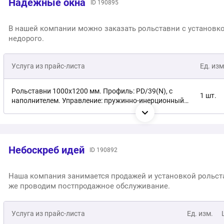
Надежные окна
ID 190895
В нашей компании можно заказать рольставни с установк
недорого.
Услуга из прайс-листа
Ед. изм
Рольставни 1000x1200 мм. Профиль: PD/39(N), с
1 шт.
наполнителем. Управление: пружинно-инерционный
механизм. Тип запирания: автозамок
Рольставни 1000x1200 мм. Профиль: PD/45(N), с
1 шт.
наполнителем. Управление: автоматическое. Тип
запирания: привод ALUTECH
Небоскреб идей
ID 190892
Рольставни 1000x1200 мм. Профиль: AER44m/S,
1 шт.
экструдированный. Управление: пружинно-
Наша компания занимается продажей и установкой рольста
инерционный механизм. Тип запирания: автозамок
же проводим постпродажное обслуживание.
Рольставни 1000x1200 мм. Профиль: AER55m/S,
1 шт.
экструдированный. Управление: автоматическое. Тип
запирания: привод ALUTECH
Услуга из прайс-листа
Ед. изм.