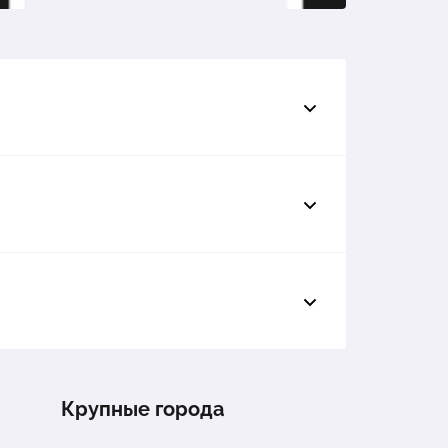
30 098 ₽
33 042 ₽
7 872 ₽
Крупные города