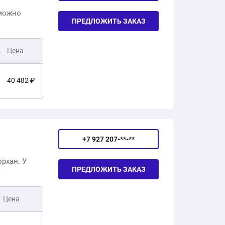
82 300 ₽
11 418 ₽
 можно
ПРЕДЛОЖИТЬ ЗАКАЗ
28 503 ₽
.
Цена
32 378 ₽
40 482 ₽
14 710 ₽
46 803 ₽
31 795 ₽
+7 927 207-**-**
35 670 ₽
53 439 ₽
рхан. У
ПРЕДЛОЖИТЬ ЗАКАЗ
74 062 ₽
37 307 ₽
Цена
42 734 ₽