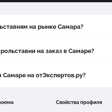
Рольставни 1000х1000 мм, Prestige AR/40N. Скрытый
1 шт.
монтаж. Автоматическое управление
Рольставни 1000х1000 мм, Security AER44m/S.
1 шт.
льставням на рынке Самара?
Скрытый монтаж. Автоматическое управление
Москитная сетка
1 шт.
 рольставни на заказ в Самаре?
в Самаре на отЭкспертов.ру?
роема
Свойства профиля