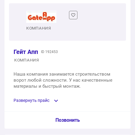
Промышленные ворота с автоматическим
управлением
1 шт.
от 79 000 ₽
1 шт.
940 000 ₽
КОМПАНИЯ
Гейт Апп
ID 192453
КОМПАНИЯ
Наша компания занимается строительством
ворот любой сложности. У нас качественные
материалы и быстрый монтаж.
Развернуть прайс
Услуга из прайс-листа / Ед. изм. / Цена
Позвонить