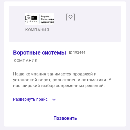
Секционные ворота DoorHan cерии RSD02, размер
2500*2100 мм
1 шт.
63 525 ₽
КОМПАНИЯ
Секционные ворота DoorHan cерии RSD02, размер
2500*2300 мм
Воротные системы
1 шт.
63 735 ₽
ID 192444
КОМПАНИЯ
Секционные ворота DoorHan RSD01 (для
Наша компания занимается продажей и
самостоятельной установки)
установкой ворот, рольставен и автоматики. У
нас широкий выбор современных решений.
1 шт.
84 000 ₽
Развернуть прайс
Услуга из прайс-листа / Ед. изм. / Цена
Позвонить