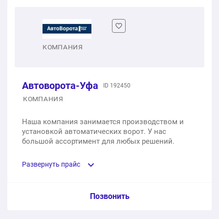
Гаражные секционные ворота (2.0×1.8 м, привод, 2
пульта, без монтажа, коричневые)
1 шт.
88 000 ₽
КОМПАНИЯ
Гаражные секционные ворота (2.0×1.8 м, без
привода, без монтажа, коричневые)
Автоворота-Уфа
1 шт.
ID 192450
70 000 ₽
КОМПАНИЯ
Наша компания занимается производством и
установкой автоматических ворот. У нас
большой ассортимент для любых решений.
Развернуть прайс
Услуга из прайс-листа / Ед. изм. / Цена
Позвонить