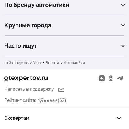
По бренду автоматики
механическое
Alutech
Крупные города
Москва
Часто ищут
Санкт-Петербург
Натяжные потолки
отЭкспертов
Уфа
Ворота
Автомойка
Екатеринбург
Заборы
Новосибирск
Окна
Написать в поддержку
Казань
Кухни
Рейтинг сайта: 4,9
(62)
Красноярск
Рольставни
Нижний Новгород
Экспертам
Жалюзи
Зарегистрировать профиль
Восстановить доступ
FREE — бесплатный тариф
EXP — платный тариф
LEAD — оплата за звонки