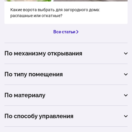
Какие ворота выбрать для загородного дома:
распашные или откатные?
Все статьи
По механизму открывания
подъемные
По типу помещения
гараж
По материалу
автосервис
сэндвич-панель
промышленное помещение
По способу управления
загородный дом (коттедж)
автоматическое