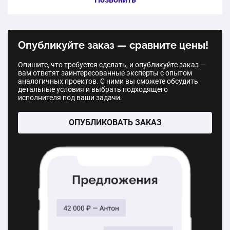
1 шт.
56 000 ₽
Панорамные ворота серии ProPlus. Размер:
Автоматические роллетные ворота Trend 2600×2400
3000*3250
мм
Опубликуйте заказ — сравните цены!
1 шт.
253 180 ₽
1 шт.
62 000 ₽
Опишите, что требуется сделать, и опубликуйте заказ —
вам ответят заинтересованные эксперты с опытом
аналогичных проектов. С ними вы сможете обсудить
Панорамные ворота серии ProPlus. Размер:
детальные условия и выбрать подходящего
3000*3000
исполнителя под ваши задачи.
1 шт.
362 560 ₽
ОПУБЛИКОВАТЬ ЗАКАЗ
Панорамные ворота серии ProPlus. Размер:
4000*5000
1 шт.
532 330 ₽