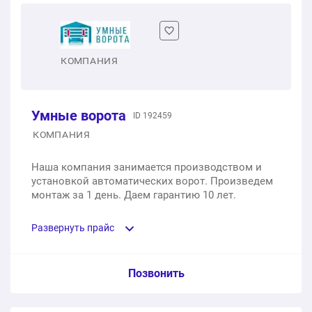
двумя роликами
1 шт.
от 11 900 ₽
КОМПАНИЯ
Секционные гаражные ворота
1 шт.
от 65 000 ₽
Умные ворота
ID 192459
КОМПАНИЯ
Ремонт ворот, рольставней, шлагбаумов
Наша компания занимается производством и
1 шт.
2 500 ₽
установкой автоматических ворот. Произведем
монтаж за 1 день. Даем гарантию 10 лет.
Сварные откатные ворота с порошковой покраской
Развернуть прайс
1 шт.
46 000 ₽
Противопожарные технические двери
Услуга из прайс-листа / Ед. изм. / Цена
Позвонить
1 шт.
15 000 ₽
Роллворота с ручным управлением