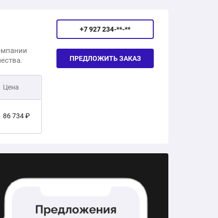
79 842 ₽
+7 927 234-**-**
88 000 ₽
омпании
ПРЕДЛОЖИТЬ ЗАКАЗ
ества.
360 000 ₽
Цена
169 879 ₽
86 734 ₽
67 313 ₽
100 107 ₽
73 328 ₽