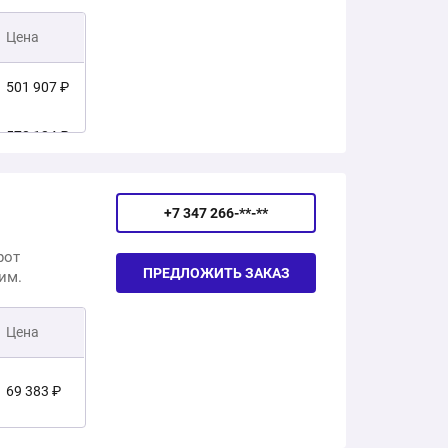
Цена
501 907 ₽
572 124 ₽
668 659 ₽
+7 347 266-**-**
86 897 ₽
рот
ПРЕДЛОЖИТЬ ЗАКАЗ
им.
Цена
69 383 ₽