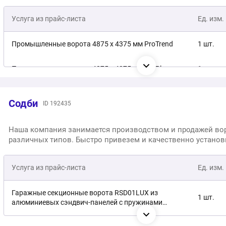
Услуга из прайс-листа
Ед. изм.
Промышленные ворота 4875 x 4375 мм ProTrend
1 шт.
Промышленные ворота 4875 x 4375 мм ProPlus
1 шт.
Промышленные ворота 4875 x 4375 мм TR-10024-
1 шт.
Содби
400KIT-N
ID 192435
Распашные ворота 2000 x 1210 мм / 68mm
1 шт.
Наша компания занимается производством и продажей во
различных типов. Быстро привезем и качественно установ
Услуга из прайс-листа
Ед. изм.
Гаражные секционные ворота RSD01LUX из
1 шт.
алюминиевых сэндвич-панелей с пружинами
растяжения