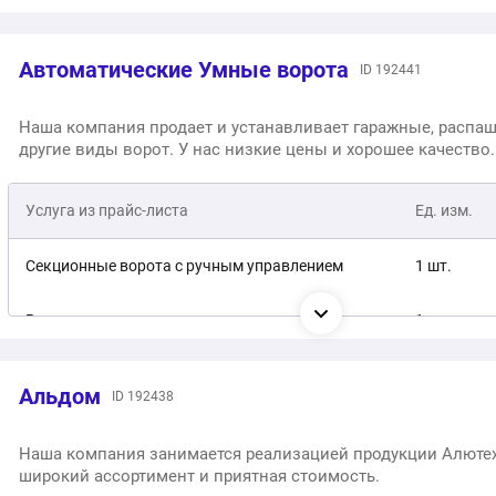
Автоматические Умные ворота
ID 192441
Наша компания продает и устанавливает гаражные, распа
другие виды ворот. У нас низкие цены и хорошее качество.
Услуга из прайс-листа
Ед. изм.
Секционные ворота с ручным управлением
1 шт.
Рольворота с ручным управлением
1 шт.
Откатные ворота с ручным управлением
1 шт.
Альдом
ID 192438
Распашные ворота с ручным управлением
1 шт.
Наша компания занимается реализацией продукции Алютех
широкий ассортимент и приятная стоимость.