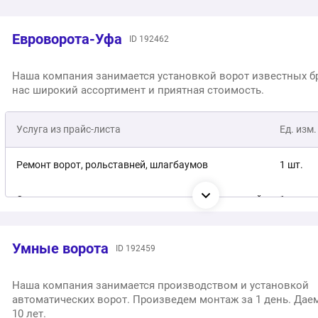
Евроворота-Уфа
ID 192462
Наша компания занимается установкой ворот известных б
нас широкий ассортимент и приятная стоимость.
Услуга из прайс-листа
Ед. изм.
Ремонт ворот, рольставней, шлагбаумов
1 шт.
Сварные откатные ворота с порошковой покраской
1 шт.
Умные ворота
ID 192459
Наша компания занимается производством и установкой
автоматических ворот. Произведем монтаж за 1 день. Дае
10 лет.