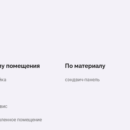
пу помещения
По материалу
йка
сэндвич-панель
вис
ленное помещение