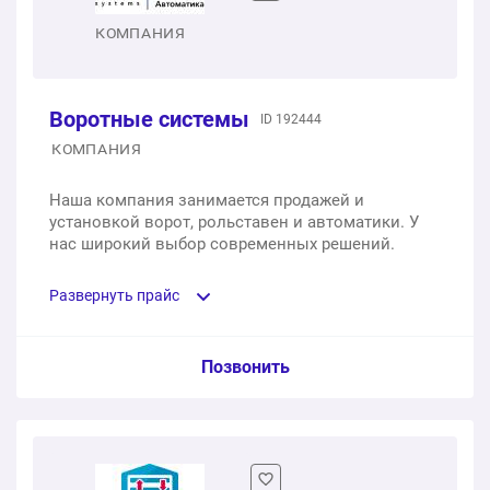
КОМПАНИЯ
Секционные ворота DoorHan cерии RSD02, размер
2500*2300 мм
Воротные системы
1 шт.
63 735 ₽
ID 192444
КОМПАНИЯ
Секционные ворота DoorHan RSD01 (для
Наша компания занимается продажей и
самостоятельной установки)
установкой ворот, рольставен и автоматики. У
нас широкий выбор современных решений.
1 шт.
84 000 ₽
Развернуть прайс
Услуга из прайс-листа / Ед. изм. / Цена
Позвонить
Гаражные ворота Alutech Trend 2500х2250 мм
1 шт.
104 500 ₽