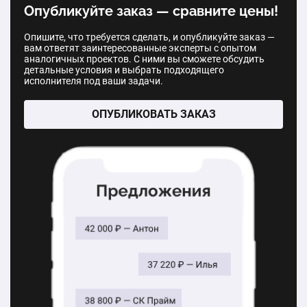
мм
Опубликуйте заказ — сравните цены!
1 шт.
253 180 ₽
1 шт.
62 000 ₽
Опишите, что требуется сделать, и опубликуйте заказ —
вам ответят заинтересованные эксперты с опытом
аналогичных проектов. С ними вы сможете обсудить
Панорамные ворота серии ProPlus. Размер:
детальные условия и выбрать подходящего
3000*3000
исполнителя под ваши задачи.
1 шт.
362 560 ₽
ОПУБЛИКОВАТЬ ЗАКАЗ
Панорамные ворота серии ProPlus. Размер:
4000*5000
1 шт.
532 330 ₽