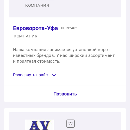
Установка под ключ
КОМПАНИЯ
1 услуга
23350 ₽
Евроворота-Уфа
ID 192462
89150 ₽
Общая стоимость:
КОМПАНИЯ
Наша компания занимается установкой ворот
известных брендов. У нас широкий ассортимент
и приятная стоимость.
Развернуть прайс
Услуга из прайс-листа / Ед. изм. / Цена
Позвонить
Комплект для откатных ворот - балка 6 метров с
двумя роликами
1 шт.
от 11 900 ₽