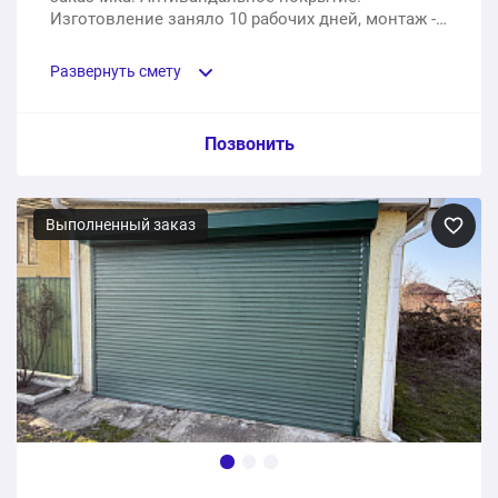
Изготовление заняло 10 рабочих дней, монтаж -
1 рабочий день.
Развернуть смету
Пункт сметы / Ед. изм. / Цена
Позвонить
Автоматические подъемные ворота 2500х2800 мм
Выполненный заказ
1 шт.
74300 ₽
Установка под ключ
1 услуга
28450 ₽
102750 ₽
Общая стоимость: