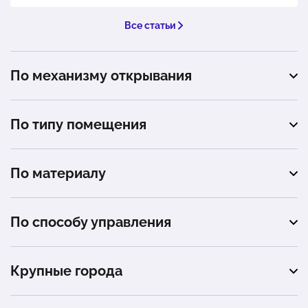
Все статьи
По механизму открывания
подъемные
По типу помещения
автомойка
По материалу
автосервис
сэндвич-панель
промышленное помещение
По способу управления
загородный дом (коттедж)
автоматическое
Крупные города
механическое
Москва