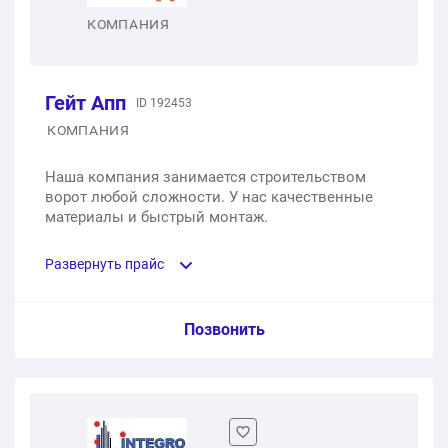
1 шт.
15 000 ₽
Гаражные секционные ворота
КОМПАНИЯ
Рейка зубчатая для откатных ворот
1 шт.
от 79 000 ₽
1 шт.
1 000 ₽
Гейт Апп
ID 192453
КОМПАНИЯ
Наша компания занимается строительством
ворот любой сложности. У нас качественные
материалы и быстрый монтаж.
Развернуть прайс
Услуга из прайс-листа / Ед. изм. / Цена
Позвонить
Гаражные секционные ворота (2.0×1.8 м, привод, 2
пульта, без монтажа, коричневые)
1 шт.
88 000 ₽