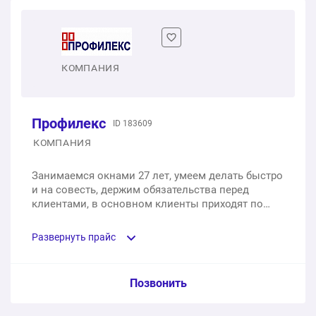
Одностворчатое пластиковое окно
1 шт.
от 9 200 ₽
Двухстворчатое пластиковое окно
КОМПАНИЯ
1 шт.
от 18 420 ₽
Профилекс
ID 183609
Трехстворчатое пластиковое окно
КОМПАНИЯ
1 шт.
от 27 640 ₽
Занимаемся окнами 27 лет, умеем делать быстро
и на совесть, держим обязательства перед
Двухстворчатое пластиковое окно с балконной
клиентами, в основном клиенты приходят по
дверью
рекомендациям.
Развернуть прайс
1 шт.
от 32 700 ₽
Услуга из прайс-листа / Ед. изм. / Цена
Позвонить