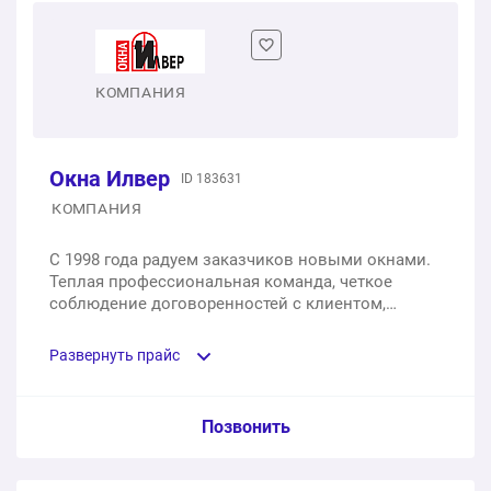
1 шт.
от 5 800 ₽
Двухстворчатое пластиковое окно
КОМПАНИЯ
1 шт.
от 12 900 ₽
Окна Илвер
ID 183631
Трехстворчатое пластиковое окно
КОМПАНИЯ
1 шт.
от 18 850 ₽
С 1998 года радуем заказчиков новыми окнами.
Теплая профессиональная команда, четкое
соблюдение договоренностей с клиентом,
профессионализм и опыт - наши отличия от
других «не таких же».
Развернуть прайс
Услуга из прайс-листа / Ед. изм. / Цена
Позвонить
Одностворчатое пластиковое окно