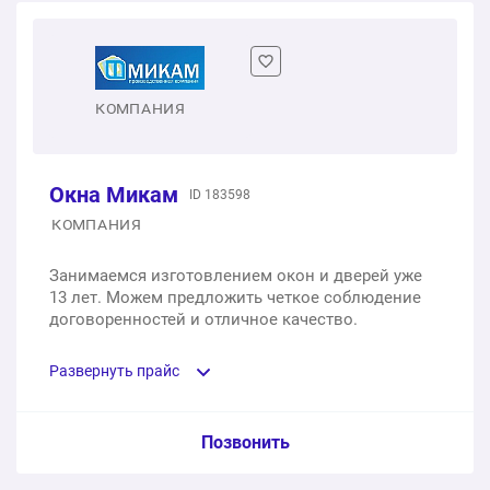
Одностворчатое пластиковое окно
1 шт.
от 6 500 ₽
Двухстворчатое пластиковое окно
КОМПАНИЯ
1 шт.
от 11 300 ₽
Окна Микам
ID 183598
КОМПАНИЯ
Занимаемся изготовлением окон и дверей уже
13 лет. Можем предложить четкое соблюдение
договоренностей и отличное качество.
Развернуть прайс
Услуга из прайс-листа / Ед. изм. / Цена
Позвонить