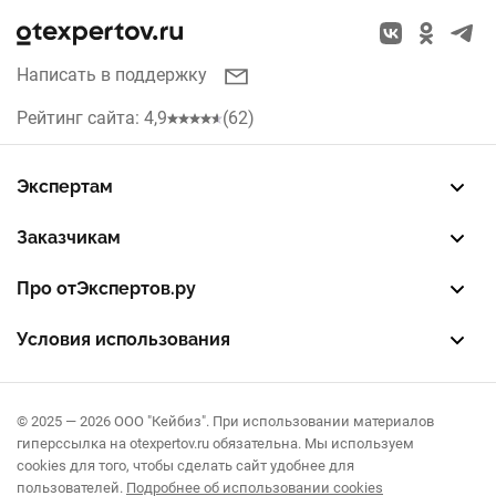
Натяжные потолки
веранда
Казань
Заборы
терраса
Написать в поддержку
Красноярск
Кухни
Рейтинг сайта: 4,9
(62)
гараж
Нижний Новгород
Жалюзи
коммерческое или производственное помещение
Уфа
Экспертам
Септики
Зарегистрировать профиль
Восстановить доступ
FREE — бесплатный тариф
EXP — платный тариф
LEAD — оплата за звонки
Самара
Заказчикам
Разместить заказ
Опубликовать отзыв об эксперте
Правила публикации отзывов
Правила оценки отзывов
Воронеж
Про отЭкспертов.ру
О проекте
Партнерская программа
Журнал полезностей
Контакты
Иркутск
Условия использования
Пользовательское соглашение
Политика конфиденциальности
Правила рекомендаций
Краснодар
© 2025 — 2026 ООО "Кейбиз". При использовании материалов
Омск
гиперссылка на otexpertov.ru обязательна. Мы используем
cookies для того, чтобы сделать сайт удобнее для
Пермь
пользователей.
Подробнее об использовании cookies