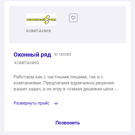
Окно 800 х 900 мм «глухое»
1 шт.
от 2 950 ₽
Двухстворчатое окно 92 х 134 см
КОМПАНИЯ
1 шт.
от 9 920 ₽
Оконный ряд
ID 183580
Маленькое окно 50 х 50 см
КОМПАНИЯ
1 шт.
от 3 500 ₽
Работаем как с частными лицами, так и с
компаниями. Предлагаем вдумчивое решение
ваших задач, а не игру в «самая дешевая цена -
самое плохое качество».
Развернуть прайс
Услуга из прайс-листа / Ед. изм. / Цена
Позвонить