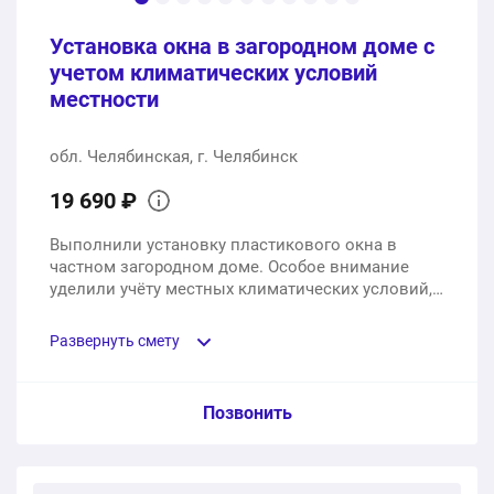
Установка окна в загородном доме с
учетом климатических условий
местности
обл. Челябинская, г. Челябинск
19 690 ₽
Выполнили установку пластикового окна в
частном загородном доме. Особое внимание
уделили учёту местных климатических условий,
тщательно герметизировали проём и
использовали усиленные крепления для
Развернуть смету
надёжности конструкции. Изготовили за 12
рабочих дней, смонтировали за 1 день, убрали за
собой мусор.
Пункт сметы / Ед. изм. / Цена
Позвонить
Двухстворчатое пластиковое окно Novoline, размеры
1450х1550 мм