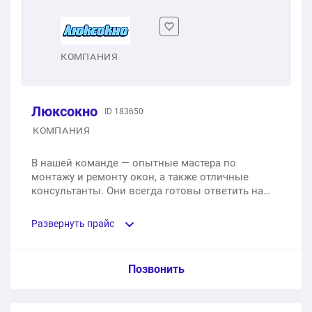
1 шт.
от 8 995 ₽
Трехстворчатое окно
КОМПАНИЯ
1 шт.
от 11 995 ₽
Люксокно
ID 183650
КОМПАНИЯ
В нашей команде — опытные мастера по
монтажу и ремонту окон, а также отличные
консультанты. Они всегда готовы ответить на
все ваши вопросы по монтажу новых или
ремонту старых окон!
Развернуть прайс
Услуга из прайс-листа / Ед. изм. / Цена
Позвонить
Одностворчатое пластиковое окно