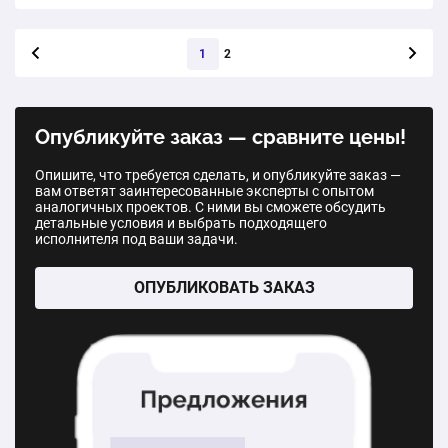
Одностворчатое пластиковое окно
1 шт.
от 14 690 ₽
Следующая стра
1
2
1 шт.
от 2 190 ₽
Пластиковое окно трёхстворчатое (с поворотной,
глухой и поворотно-откидной створкой)
Двухстворчатое пластиковое окно
Опубликуйте заказ — сравните цены!
1 шт.
от 18 750 ₽
1 шт.
от 4 068 ₽
Опишите, что требуется сделать, и опубликуйте заказ —
вам ответят заинтересованные эксперты с опытом
Пластиковое окно трёхстворчатое (с двумя глухими
аналогичных проектов. С ними вы сможете обсудить
Трехстворчатое пластиковое окно
и поворотно-откидной створкой)
детальные условия и выбрать подходящего
исполнителя под ваши задачи.
1 шт.
от 6 571 ₽
1 шт.
от 15 130 ₽
ОПУБЛИКОВАТЬ ЗАКАЗ