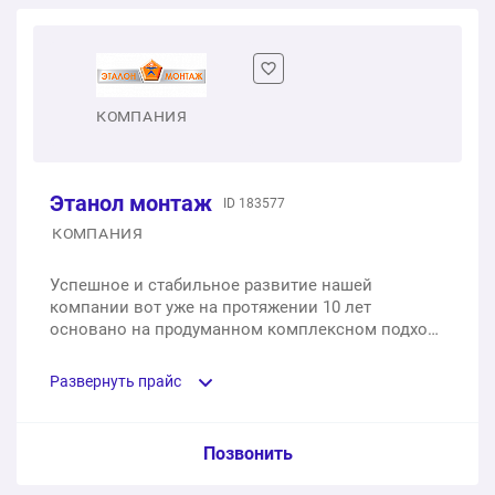
Одностворчатое пластиковое окно
1 шт.
от 3 900 ₽
Двухстворчатое пластиковое окно
КОМПАНИЯ
1 шт.
от 7 400 ₽
Этанол монтаж
ID 183577
Трехстворчатое пластиковое окно
КОМПАНИЯ
1 шт.
от 10 800 ₽
Успешное и стабильное развитие нашей
компании вот уже на протяжении 10 лет
основано на продуманном комплексном подходе
к делу. Для руководства компании важно всё -
благополучие и профессиональный рост
Развернуть прайс
сотрудников, наращивание производства,
расширение спектра деятельности предприятия.
Услуга из прайс-листа / Ед. изм. / Цена
Позвонить