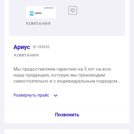
1 шт.
от 5 880 ₽
Двухстворчатое пластиковое окно
КОМПАНИЯ
1 шт.
от 10 760 ₽
Ариус
ID 183653
Трехстворчатое пластиковое окно
КОМПАНИЯ
1 шт.
от 15 640 ₽
Мы предоставляем гарантию на 5 лет на всю
нашу продукцию, которую мы производим
самостоятельно и с индивидуальным подходом
к каждому клиенту, а качество соответствует
требованиям ГОСТ.
Развернуть прайс
Услуга из прайс-листа / Ед. изм. / Цена
Позвонить
Двухстворчатое окно