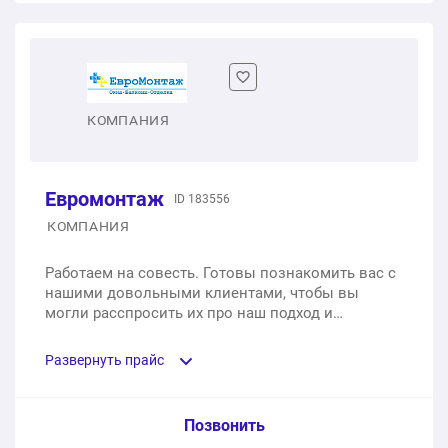
Одностворчатое пластиковое окно
1 шт.
от 6 400 ₽
Двухстворчатое пластиковое окно
КОМПАНИЯ
1 шт.
от 12 600 ₽
Евромонтаж
ID 183556
Трехстворчатое пластиковое окно
КОМПАНИЯ
1 шт.
от 18 800 ₽
Работаем на совесть. Готовы познакомить вас с
нашими довольными клиентами, чтобы вы
Одностворчатое алюминиевое окно
могли расспросить их про наш подход и
результаты. Предпочитаем не кричать о себе на
1 шт.
от 17 700 ₽
каждом углу, а честно работать для клиентов по
Развернуть прайс
адекватному соотношению цены и качества.
Услуга из прайс-листа / Ед. изм. / Цена
Позвонить