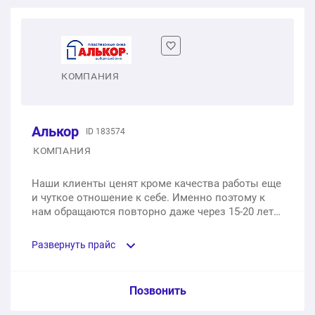
Одностворчатое пластиковое окно
1 шт.
от 8 820 ₽
Двухстворчатое пластиковое окно
КОМПАНИЯ
1 шт.
от 15 640 ₽
Алькор
ID 183574
Трехстворчатое пластиковое окно
КОМПАНИЯ
1 шт.
от 20 460 ₽
Наши клиенты ценят кроме качества работы еще
и чуткое отношение к себе. Именно поэтому к
нам обращаются повторно даже через 15-20 лет
после первого сотрудничества. Внедрение
современных методов внутреннего контроля
Развернуть прайс
качества сводит к незначительному число
недочетов или брака. Но если вдруг мы
виноваты - всё исправим за свой счет в течение
Услуга из прайс-листа / Ед. изм. / Цена
Позвонить
гарантийного срока.