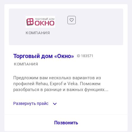
Дачное двустворчатое окно
1 шт.
от 37 250 ₽
Взломостойкое двустворчатое окно
КОМПАНИЯ
1 шт.
от 100 000 ₽
Торговый дом «Окно»
ID 183571
КОМПАНИЯ
Предложим вам несколько вариантов из
профилей Rehau, Exprof и Veka. Поможем
разобраться в разнице и важных функциях.
Выполним свои обязательства в срок или
выплатим штраф.
Развернуть прайс
Услуга из прайс-листа / Ед. изм. / Цена
Позвонить