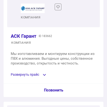
1 шт.
10690 ₽
КОМПАНИЯ
Доставка
1 услуга
0 ₽
АСК Гарант
ID 183662
КОМПАНИЯ
Установка под ключ
Мы изготавливаем и монтируем конструкции из
1 шт.
9000 ₽
ПВХ и алюминия. Выгодные цены, собственное
производство, открытость и честность.
19690 ₽
Общая стоимость:
Развернуть прайс
Услуга из прайс-листа / Ед. изм. / Цена
Позвонить
Одностворчатое пластиковое окно