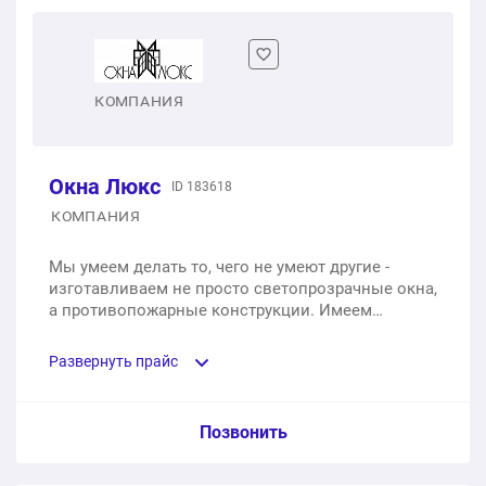
1 шт.
от 3 844 ₽
Двухстворчатое пластиковое окно
КОМПАНИЯ
1 шт.
от 7 466 ₽
Окна Люкс
ID 183618
Трехстворчатое пластиковое окно
КОМПАНИЯ
1 шт.
от 10 645 ₽
Мы умеем делать то, чего не умеют другие -
изготавливаем не просто светопрозрачные окна,
а противопожарные конструкции. Имеем
лицензию МЧС. Выдаем паспорта и сертификаты
на каждое изделие. Будем рады выполнить для
Развернуть прайс
вас объект.
Услуга из прайс-листа / Ед. изм. / Цена
Позвонить