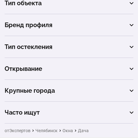
Тип объекта
квартира
Бренд профиля
балкон
Rehau
частный дом
Тип остекления
Exprof
коттедж
тёплое остекление
Открывание
офис
глухое
торговый центр
Крупные города
откидное
магазин
Москва
Часто ищут
баня
Санкт-Петербург
Ворота
беседка
отЭкспертов
Челябинск
Окна
Дача
Новосибирск