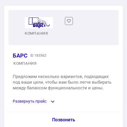
Одностворчатое пластиковое окно
1 шт.
от 4 500 ₽
Двухстворчатое пластиковое окно
КОМПАНИЯ
1 шт.
от 10 000 ₽
БАРС
ID 183562
Трехстворчатое пластиковое окно
КОМПАНИЯ
1 шт.
от 13 000 ₽
Предложим несколько вариантов, подходящих
под ваши цели, чтобы вам было легче выбирать
между балансом функциональности и цены.
Развернуть прайс
Услуга из прайс-листа / Ед. изм. / Цена
Позвонить