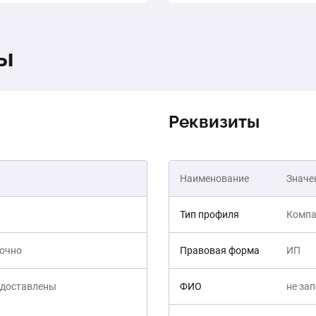
ты
Реквизиты
Наименование
Значе
Тип профиля
Компа
точно
Правовая форма
ИП
едоставлены
ФИО
не за