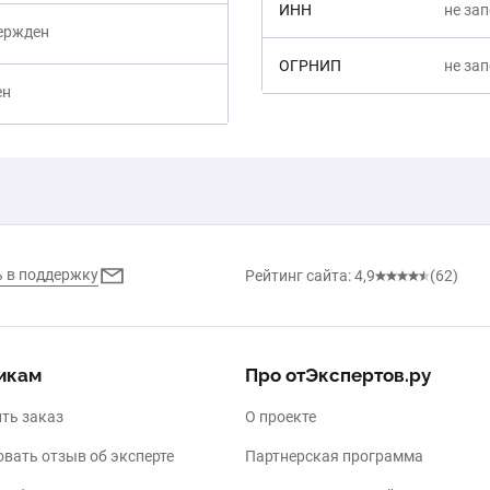
ИНН
не за
вержден
ОГРНИП
не за
ен
Написать в поддержку
Рейтинг сайта: 4,9
(62)
икам
Про отЭкспертов.ру
ть заказ
О проекте
вать отзыв об эксперте
Партнерская программа