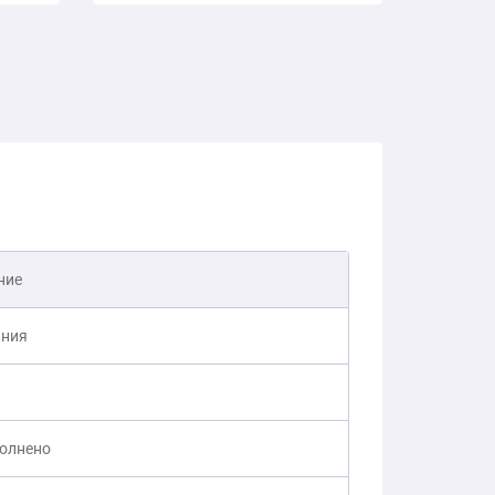
ние
ния
полнено