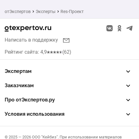
отЭкспертов
Эксперты
Res-Проект
Написать в поддержку
Рейтинг сайта: 4,9
(62)
Экспертам
Зарегистрировать профиль
Восстановить доступ
FREE — бесплатный тариф
EXP — платный тариф
LEAD — оплата за звонки
Заказчикам
Разместить заказ
Опубликовать отзыв об эксперте
Правила публикации отзывов
Правила оценки отзывов
Про отЭкспертов.ру
О проекте
Партнерская программа
Журнал полезностей
Контакты
Условия использования
Пользовательское соглашение
Политика конфиденциальности
Правила рекомендаций
© 2025 — 2026 ООО "Кейбиз". При использовании материалов