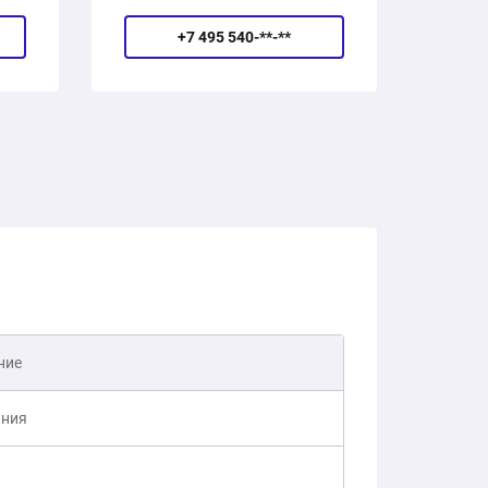
+7 495 540-**-**
ние
ния