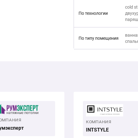
cold s
По технологии
двуху
парящ
ванная
По типу помещения
спаль
ОМПАНИЯ
КОМПАНИЯ
умэксперт
INTSTYLE