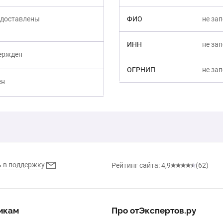
едоставлены
ФИО
не за
ИНН
не за
вержден
ОГРНИП
не за
ен
Написать в поддержку
Рейтинг сайта: 4,9
(62)
икам
Про отЭкспертов.ру