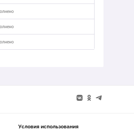
полнено
полнено
полнено
Условия использования