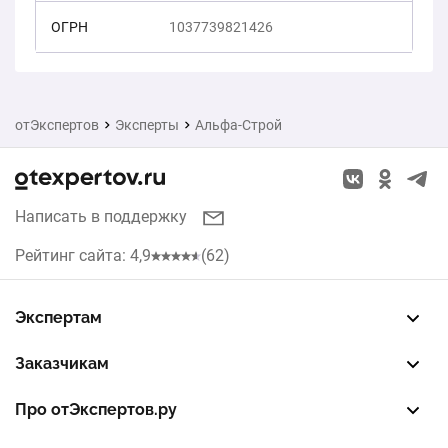
ОГРН
1037739821426
отЭкспертов
Эксперты
Альфа-Строй
Написать в поддержку
Рейтинг сайта: 4,9
(62)
Экспертам
Зарегистрировать профиль
Восстановить доступ
FREE — бесплатный тариф
EXP — платный тариф
LEAD — оплата за звонки
Заказчикам
Разместить заказ
Опубликовать отзыв об эксперте
Правила публикации отзывов
Правила оценки отзывов
Про отЭкспертов.ру
О проекте
Партнерская программа
Журнал полезностей
Контакты