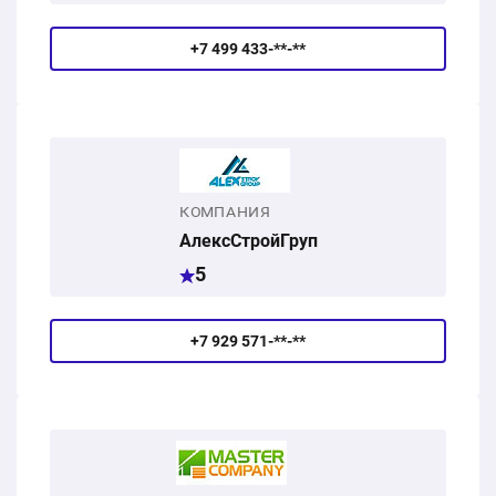
+7 499 433-**-**
КОМПАНИЯ
АлексСтройГруп
5
+7 929 571-**-**