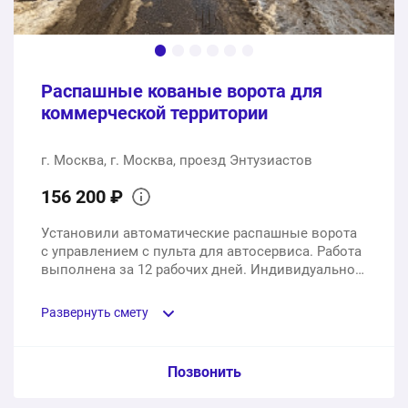
Распашные кованые ворота для
коммерческой территории
г. Москва, г. Москва, проезд Энтузиастов
156 200 ₽
Установили автоматические распашные ворота
с управлением с пульта для автосервиса. Работа
выполнена за 12 рабочих дней. Индивидуальное
изготовление, множественный безключевой
доступ, реестр контроля доступа.
Развернуть смету
Пункт сметы / Ед. изм. / Цена
Позвонить