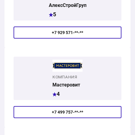
АлексСтройГруп
5
+7 929 571-**-**
КОМПАНИЯ
Мастеровит
4
+7 499 757-**-**