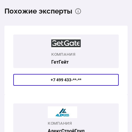
Распашные ворота с индивидуальной ковкой
Похожие эксперты
1 шт.
78500 ₽
Услуги монтажа, настройка доступов, расходники
1 услуга
77700 ₽
КОМПАНИЯ
156200 ₽
Общая стоимость:
ГетГейт
+7 499 433-**-**
КОМПАНИЯ
АлексСтройГруп