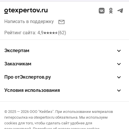
Написать в поддержку
Рейтинг сайта: 4,9
(62)
Экспертам
Зарегистрировать профиль
Восстановить доступ
FREE — бесплатный тариф
EXP — платный тариф
LEAD — оплата за звонки
Заказчикам
Разместить заказ
Опубликовать отзыв об эксперте
Правила публикации отзывов
Правила оценки отзывов
Про отЭкспертов.ру
О проекте
Партнерская программа
Журнал полезностей
Контакты
Условия использования
Пользовательское соглашение
Политика конфиденциальности
Правила рекомендаций
© 2025 — 2026 ООО "Кейбиз". При использовании материалов
гиперссылка на otexpertov.ru обязательна. Мы используем
cookies для того, чтобы сделать сайт удобнее для
пользователей.
Подробнее об использовании cookies