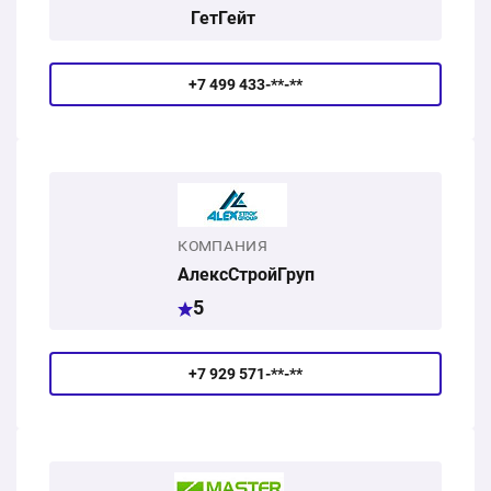
ГетГейт
+7 499 433-**-**
КОМПАНИЯ
АлексСтройГруп
5
+7 929 571-**-**