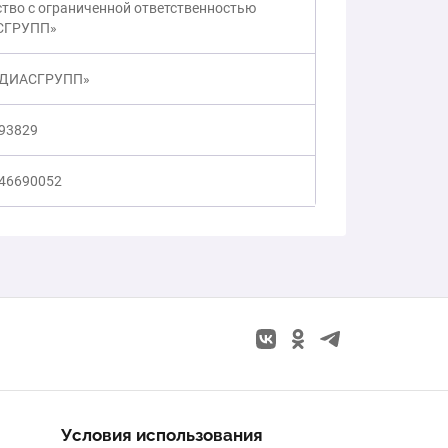
тво с ограниченной ответственностью
СГРУПП»
«ДИАСГРУПП»
93829
46690052
Условия использования