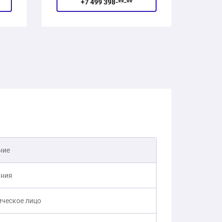
+7 499 398-**-**
ние
ния
ческое лицо