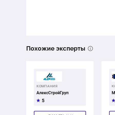
Похожие эксперты
КОМПАНИЯ
К
АлексСтройГруп
М
5