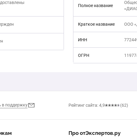
едоставлены
Общес
Полное название
«ДИА
вержден
Краткое название
ООО 
ИНН
77244
ен
ОГРН
11977
Написать в поддержку
Рейтинг сайта: 4,9
(62)
икам
Про отЭкспертов.ру