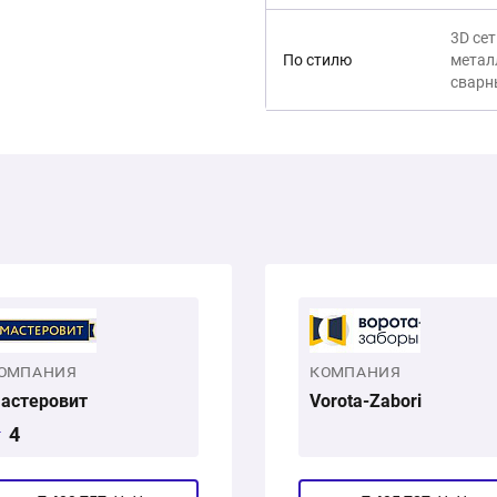
3D сет
По стилю
метал
сварн
ОМПАНИЯ
КОМПАНИЯ
астеровит
Vorota-Zabori
4