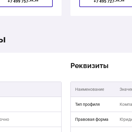
+7 499 757-**-**
+7 495 727-**-**
ты
Реквизиты
Наименование
Значе
Тип профиля
Компа
точно
Правовая форма
Юриди