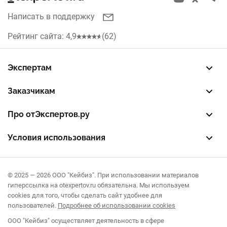
Написать в поддержку
Рейтинг сайта: 4,9
(62)
Экспертам
Зарегистрировать профиль
Восстановить доступ
FREE — бесплатный тариф
EXP — платный тариф
LEAD — оплата за звонки
Заказчикам
Разместить заказ
Опубликовать отзыв об эксперте
Правила публикации отзывов
Правила оценки отзывов
Про отЭкспертов.ру
О проекте
Партнерская программа
Журнал полезностей
Контакты
Условия использования
Пользовательское соглашение
Политика конфиденциальности
Правила рекомендаций
© 2025 — 2026 ООО "Кейбиз". При использовании материалов
гиперссылка на otexpertov.ru обязательна. Мы используем
cookies для того, чтобы сделать сайт удобнее для
пользователей.
Подробнее об использовании cookies
ООО "Кейбиз" осуществляет деятельность в сфере