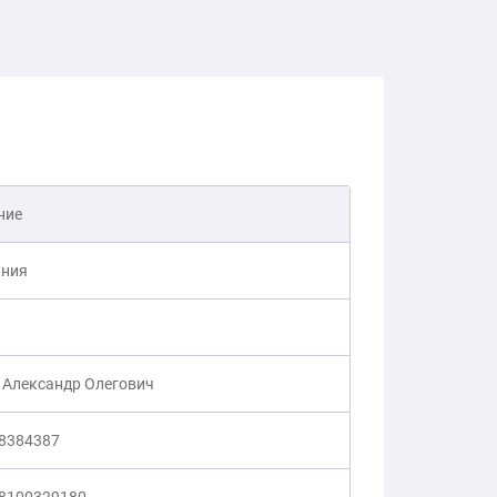
ние
ния
 Александр Олегович
8384387