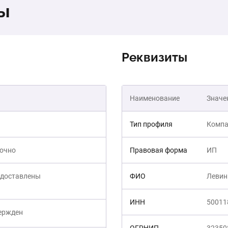
ты
Реквизиты
Наименование
Значе
Тип профиля
Компа
точно
Правовая форма
ИП
едоставлены
ФИО
Левин
ИНН
50011
вержден