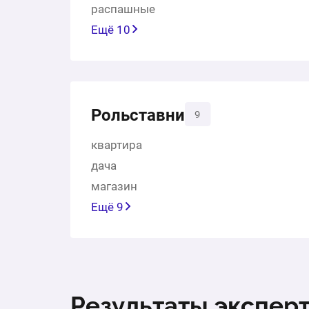
распашные
Ещё 10
Рольставни
9
квартира
дача
магазин
Ещё 9
Результаты экспер