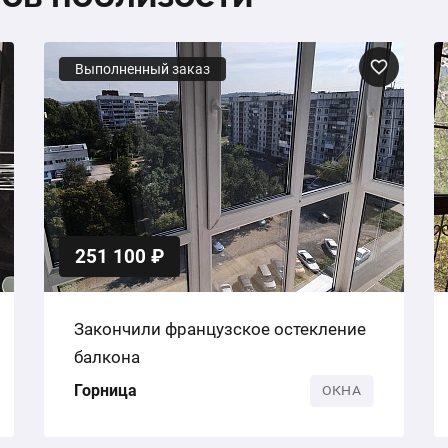
Выполненный заказ
251 100 ₽
Закончили французское остекление
балкона
Горница
ОКНА