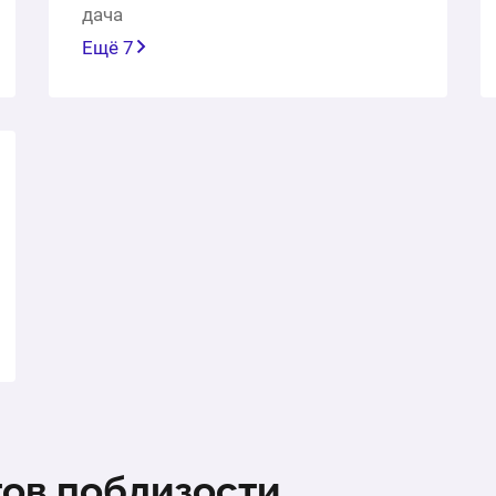
дача
Ещё 7
тов поблизости