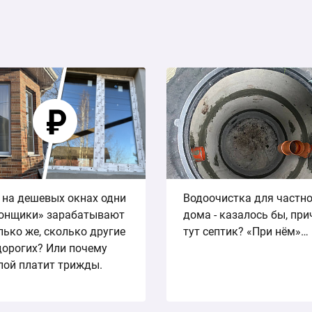
 на дешевых окнах одни
Водоочистка для частн
онщики» зарабатывают
дома - казалось бы, пр
лько же, сколько другие
тут септик? «При нём»…
дорогих? Или почему
пой платит трижды.