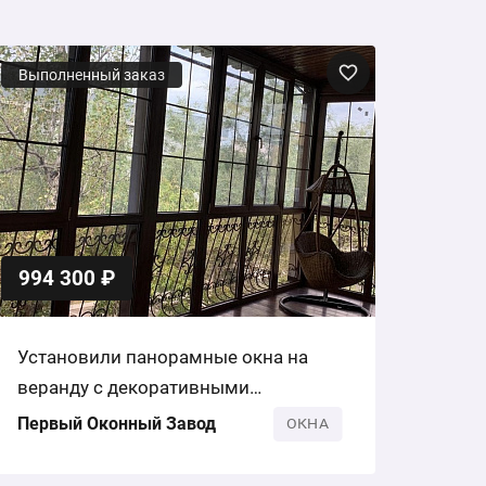
Выполненный заказ
994 300 ₽
Установили панорамные окна на
веранду с декоративными
шпросами
Первый Оконный Завод
ОКНА