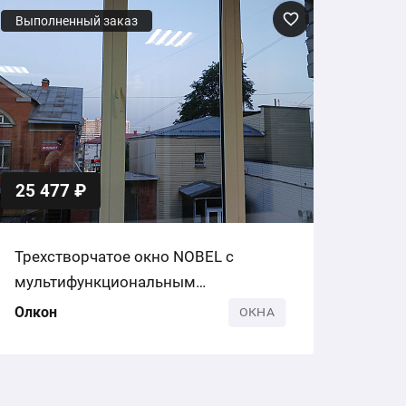
Выполненный заказ
25 477 ₽
Трехстворчатое окно NOBEL с
мультифункциональным
стеклопакетом
Олкон
ОКНА