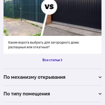
приводом Sliding1500, 4000 мм
1 шт.
79 000 ₽
Ворота откатные усиленные, с автоматическим
приводом Sliding1500, 5000 мм
1 шт.
88 100 ₽
Какие ворота выбрать для загородного дома:
распашные или откатные?
Заполнение элементами ковки
1 шт.
от 15 000 ₽
Все статьи
Заполнение поликарбонатом
По механизму открывания
1 шт.
от 5 817 ₽
откатные
По типу помещения
подъемные
автомойка