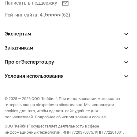
Написать в поддержку
Казань
Кухни
Рейтинг сайта: 4,9
(62)
Красноярск
Рольставни
Нижний Новгород
Экспертам
Жалюзи
Зарегистрировать профиль
Восстановить доступ
FREE — бесплатный тариф
EXP — платный тариф
LEAD — оплата за звонки
Челябинск
Заказчикам
Септики
Разместить заказ
Опубликовать отзыв об эксперте
Правила публикации отзывов
Правила оценки отзывов
Уфа
Про отЭкспертов.ру
О проекте
Партнерская программа
Журнал полезностей
Контакты
Самара
Условия использования
Пользовательское соглашение
Политика конфиденциальности
Правила рекомендаций
Воронеж
© 2025 — 2026 ООО "Кейбиз". При использовании материалов
Омск
гиперссылка на otexpertov.ru обязательна. Мы используем
cookies для того, чтобы сделать сайт удобнее для
пользователей.
Подробнее об использовании cookies
ООО "Кейбиз" осуществляет деятельность в сфере
информационных технологий. ИНН 7720370375. КПП 772201001.