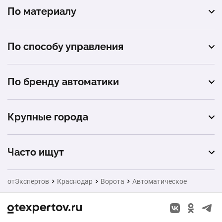
распашные
По материалу
гараж
профнастил
автосервис
По способу управления
сэндвич-панель
промышленное помещение
механическое
По бренду автоматики
загородный дом (коттедж)
Alutech
Крупные города
Москва
Часто ищут
Санкт-Петербург
Натяжные потолки
отЭкспертов
Краснодар
Ворота
Автоматическое
Екатеринбург
Заборы
Новосибирск
Окна