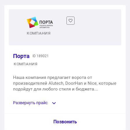
КОМПАНИЯ
Порта
ID 189021
КОМПАНИЯ
Наша компания предлагает ворота от
производителей Alutech, DoorHan и Nice, которые
подойдут для любого стиля и бюджета.
Гарантируем качественную установку и
профессиональное сервис на протяжении срока
Развернуть прайс
эксплуатации. Команда опытных специалистов
поможет подобрать решение для дома или
бизнеса «под ключ». Гарантия на услуги 24
Услуга из прайс-листа / Ед. изм. / Цена
Позвонить
месяца.