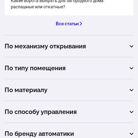
Какие ворота выбрать для загородного дома:
распашные или откатные?
Заполнение элементами ковки
1 шт.
от 15 000 ₽
Все статьи
Заполнение поликарбонатом
По механизму открывания
1 шт.
от 5 817 ₽
откатные
По типу помещения
подъемные
автомойка
распашные
По материалу
гараж
сэндвич-панель
автосервис
По способу управления
промышленное помещение
автоматическое
По бренду автоматики
загородный дом (коттедж)