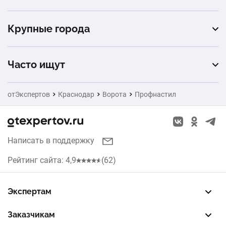
механическое
Alutech
Крупные города
Москва
Часто ищут
Санкт-Петербург
Натяжные потолки
отЭкспертов
Краснодар
Ворота
Профнастил
Екатеринбург
Заборы
Новосибирск
Окна
Написать в поддержку
Казань
Кухни
Рейтинг сайта: 4,9
(62)
Красноярск
Рольставни
Нижний Новгород
Экспертам
Жалюзи
Зарегистрировать профиль
Восстановить доступ
FREE — бесплатный тариф
EXP — платный тариф
LEAD — оплата за звонки
Челябинск
Заказчикам
Септики