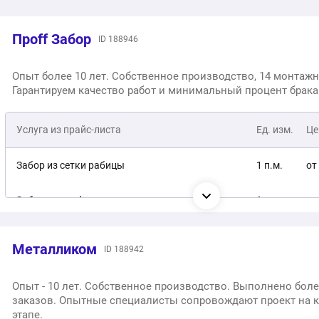
Проff Забор
ID 188946
Опыт более 10 лет. Собственное производство, 14 монтажн
Гарантируем качество работ и минимальный процент брака
Услуга из прайс-листа
Ед. изм.
Це
Забор из сетки рабицы
1 п.м.
от
Забор из профнастила
1 п.м.
от
Забор из профнастила Кремлёвский
1 п.м.
от
Металликом
ID 188942
Забор 3D
1 п.м.
от
Опыт - 10 лет. Собственное производство. Выполнено боле
заказов. Опытные специалисты сопровождают проект на 
Забор из евроштакетника
1 п.м.
от
этапе.