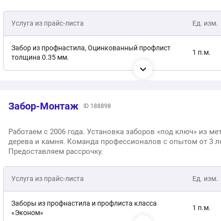
Услуга из прайс-листа
Ед. изм.
Забор из профнастила, Оцинкованный профлист
1 п.м.
толщина 0.35 мм.
Забор из профнастила с двухсторонним цветом 0.40
1 п.м.
мм.
Забор-Монтаж
ID 188898
Забор из профнастила с полимерным односторонним
1 п.м.
0.35 мм.
Работаем с 2006 года. Установка заборов «под ключ» из ме
дерева и камня. Команда профессионалов с опытом от 3 л
Забор 3D
1 п.м.
Предоставляем рассрочку.
Забор « Шахматка »
1 п.м.
Услуга из прайс-листа
Ед. изм.
Штакетник металлический с двусторонним
1 п.м.
Заборы из профнастила и профлиста класса
покрытием
1 п.м.
«Эконом»