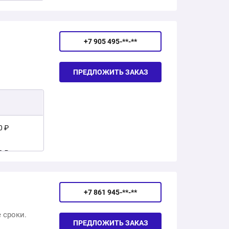
0 ₽
0 ₽
0 ₽
0 ₽
1 900 ₽
+7 905 495-**-**
0 ₽
₽
2 610 ₽
ПРЕДЛОЖИТЬ ЗАКАЗ
0 ₽
1 350 ₽
0 ₽
00 ₽
0 ₽
0 ₽
0 ₽
+7 861 945-**-**
0 ₽
 сроки.
ПРЕДЛОЖИТЬ ЗАКАЗ