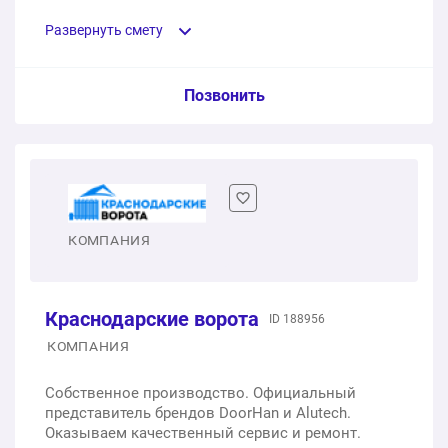
Приварили высечку, завершили проект
установкой откатных ворот и калитки.
Развернуть смету
Пункт сметы / Ед. изм. / Цена
Позвонить
Забор из профнастила
1 шт.
0 ₽
0 ₽
КОМПАНИЯ
Общая стоимость:
Краснодарские ворота
ID 188956
КОМПАНИЯ
Собственное производство. Официальный
представитель брендов DoorHan и Alutech.
Оказываем качественный сервис и ремонт.