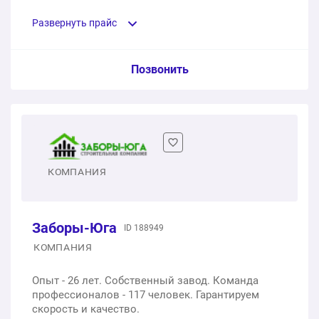
Развернуть прайс
Услуга из прайс-листа / Ед. изм. / Цена
Позвонить
Алюминиевый штакетник, 800 * 1000 мм
1 шт.
от 19 000 ₽
Алюминиевый штакетник (горизонтальный)
КОМПАНИЯ
1 шт.
от 54 650 ₽
Заборы-Юга
ID 188949
Забор из профлиста
КОМПАНИЯ
1 шт.
от 60 000 ₽
Опыт - 26 лет. Собственный завод. Команда
профессионалов - 117 человек. Гарантируем
Забор 3D
скорость и качество.