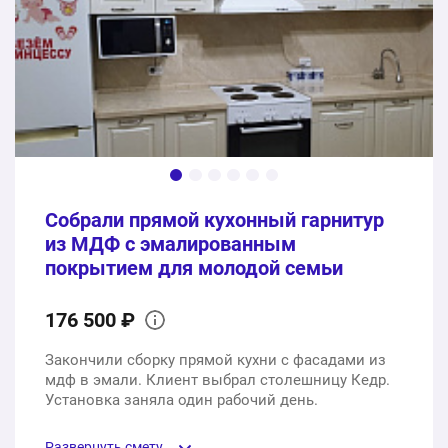
1 шт.
149200 ₽
Сборка и врезка техники
1 услуга
32130 ₽
181330 ₽
Общая стоимость:
Собрали прямой кухонный гарнитур
из МДФ с эмалированным
покрытием для молодой семьи
176 500 ₽
Закончили сборку прямой кухни с фасадами из
мдф в эмали. Клиент выбрал столешницу Кедр.
Установка заняла один рабочий день.
Развернуть смету