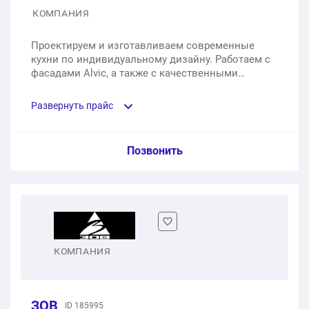
КОМПАНИЯ
Проектируем и изготавливаем современные
кухни по индивидуальному дизайну. Работаем с
фасадами Alvic, а также с качественными
производителями европейской фурнитуры.
Заводское производство, дизайн-проект к
Развернуть прайс
каждому объекту, топовое качество.
Услуга из прайс-листа / Ед. изм. / Цена
Позвонить
Разработка дизайн-проекта и расчет стоимости
заказа
1 шт.
бесплатно
КОМПАНИЯ
Установка и подключение мойки
1 услуга
3 000 ₽
ЗОВ
ID 185995