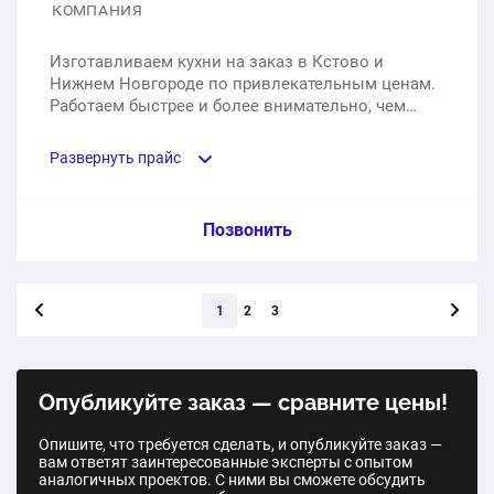
КОМПАНИЯ
1 шт.
372 000 ₽
Изготавливаем кухни на заказ в Кстово и
Нижнем Новгороде по привлекательным ценам.
Кухня неоклассика
Работаем быстрее и более внимательно, чем
большие мебельные заводы.
1 шт.
339 600 ₽
Развернуть прайс
Кухня с островом и фасадами МДФ в пленке soft
touch
Услуга из прайс-листа / Ед. изм. / Цена
Позвонить
1 шт.
312 420 ₽
Кухня Цитрус
Следующая стра
1
2
3
Кухня GOLA вертикальное в современном стиле
1 шт.
от 64 900 ₽
1 шт.
309 390 ₽
Кухня Лофт
Опубликуйте заказ — сравните цены!
Кухня-неоклассика с фасадами эмаль(матовая)
1 шт.
от 76 900 ₽
Опишите, что требуется сделать, и опубликуйте заказ —
вам ответят заинтересованные эксперты с опытом
1 шт.
270 000 ₽
аналогичных проектов. С ними вы сможете обсудить
Кухня Чикаго