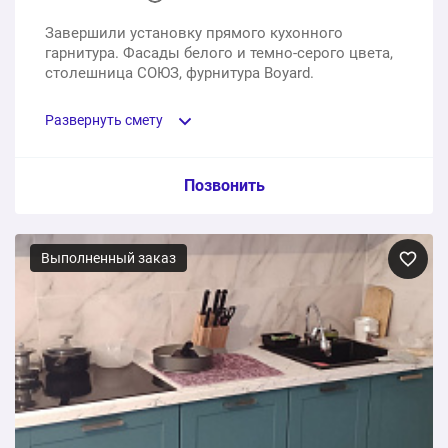
Завершили установку прямого кухонного
гарнитура. Фасады белого и темно-серого цвета,
столешница СОЮЗ, фурнитура Boyard.
Развернуть смету
Пункт сметы / Ед. изм. / Цена
Позвонить
Кухонный гарнитур под размеры заказчика
Выполненный заказ
1 шт.
210150 ₽
Столешница СОЮЗ
1 шт.
35100 ₽
Сборка кухонного гарнитура, доставка