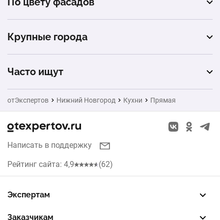
По цвету фасадов
ЛДСП
белый
ДСП
Крупные города
черный
Москва
синий
Часто ищут
Санкт-Петербург
зеленый
Ворота
отЭкспертов
Нижний Новгород
Кухни
Прямая
Екатеринбург
серый
Натяжные потолки
Новосибирск
бежевый
Заборы
Написать в поддержку
Казань
Окна
Рейтинг сайта: 4,9
(62)
Красноярск
Рольставни
Челябинск
Экспертам
Жалюзи
Зарегистрировать профиль
Восстановить доступ
FREE — бесплатный тариф
EXP — платный тариф
LEAD — оплата за звонки
Уфа
Заказчикам