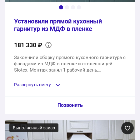
1 услуга
17400 ₽
Установили прямой кухонный
262650 ₽
Общая стоимость:
гарнитур из МДФ в пленке
181 330 ₽
Закончили сборку прямого кухонного гарнитура с
фасадами из МДФ в пленке и столешницей
Slotex. Монтаж занял 1 рабочий день,
изготовление - 35 рабочих дней.
Развернуть смету
Пункт сметы / Ед. изм. / Цена
Позвонить
Прямая кухня с фасадами из мдф в пленке,
столешница Slotex
Выполненный заказ