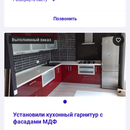
Пункт сметы / Ед. изм. / Цена
Позвонить
Прямая кухня из МДФ в эмали, столешница Кедр
Выполненный заказ
1 шт.
145300 ₽
Сборка
1 услуга
31200 ₽
176500 ₽
Общая стоимость:
Установили кухонный гарнитур с
фасадами МДФ